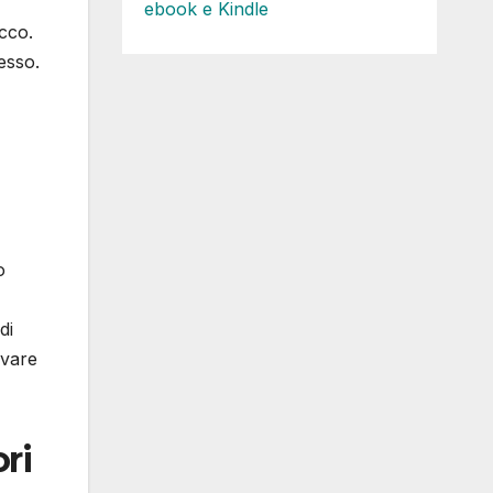
ebook e Kindle
ecco.
esso.
o
di
avare
ri