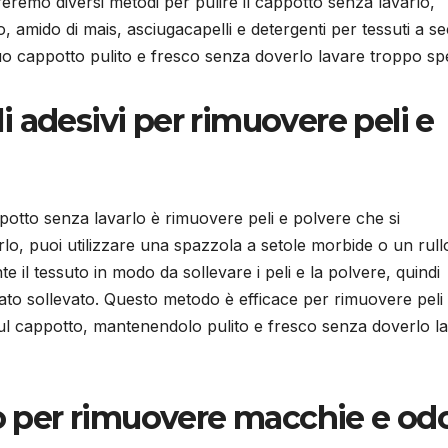
reremo diversi metodi per pulire il cappotto senza lavarlo,
o, amido di mais, asciugacapelli e detergenti per tessuti a s
tuo cappotto pulito e fresco senza doverlo lavare troppo sp
lli adesivi per rimuovere peli e
potto senza lavarlo è rimuovere peli e polvere che si
rlo, puoi utilizzare una spazzola a setole morbide o un rull
 il tessuto in modo da sollevare i peli e la polvere, quindi
tato sollevato. Questo metodo è efficace per rimuovere peli 
sul cappotto, mantenendolo pulito e fresco senza doverlo l
to per rimuovere macchie e odo