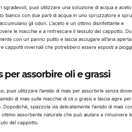
i sgradevoli, puoi utilizzare una soluzione di acqua e aceto
eto bianco con due parti di acqua in uno spruzzatore e spr
accumulano gli odori. L’aceto è un ottimo disinfettante e
uovere le macchie e a rinfrescare il tessuto del cappotto. D
ente con un panno pulito e lascia asciugare all’aria aperta
e cappotti invernali che potrebbero essere esposti a pioggi
 per assorbire oli e grassi
si, puoi utilizzare l’amido di mais per assorbirle senza dove
mido di mais sulle macchie di oli o grassi e lascia agire per
o. Dopodiché, spazzola via delicatamente l’amido di mais c
n ottimo assorbente naturale che può aiutare a rimuovere l
suto del cappotto.