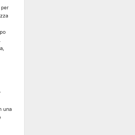
 per
uzza
opo
.
a,
r
on una
e