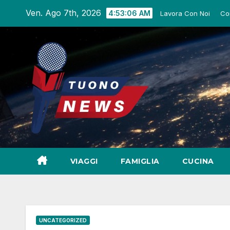
Salta
Ven. Ago 7th, 2026
4:53:07 AM
Lavora Con Noi
Co
al
contenuto
VIAGGI
FAMIGLIA
CUCINA
UNCATEGORIZED