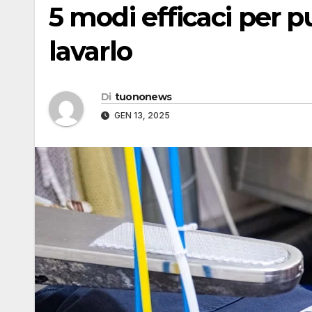
5 modi efficaci per p
lavarlo
Di
tuononews
GEN 13, 2025