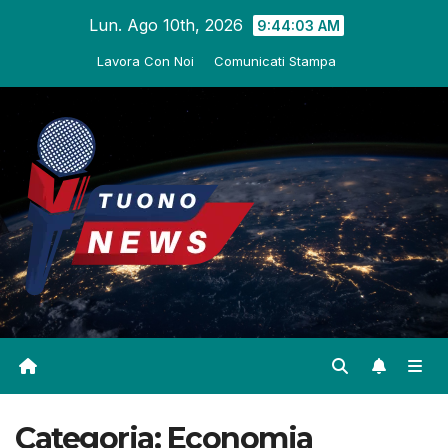
Salta
Lun. Ago 10th, 2026
9:44:05 AM
al
Lavora Con Noi
Comunicati Stampa
contenuto
Categoria:
Economia