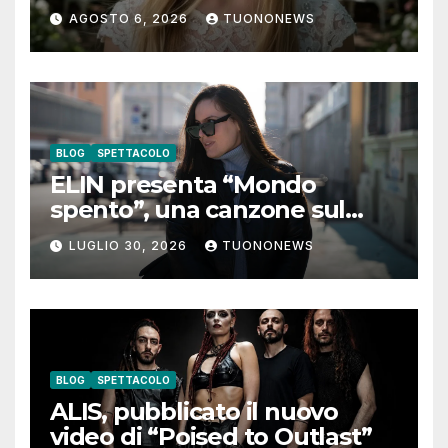
digitali con “Luna lei mi
AGOSTO 6, 2026
TUONONEWS
guarda”
BLOG
SPETTACOLO
ELIN presenta “Mondo
spento”, una canzone sul
coraggio di lasciare andare i
LUGLIO 30, 2026
TUONONEWS
pensieri negativi
BLOG
SPETTACOLO
ALIS, pubblicato il nuovo
video di “Poised to Outlast”