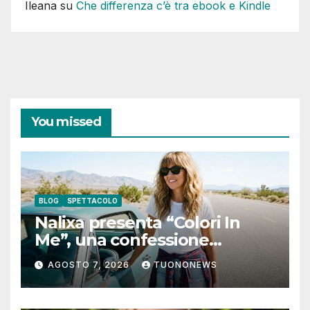
Ileana
su
Che differenza c’è tra ebook e Kindle
You missed
BLOG
SPETTACOLO
Nalixa presenta “Colori In
Me”, una confessione
notturna tra identità e libertà
AGOSTO 7, 2026
TUONONEWS