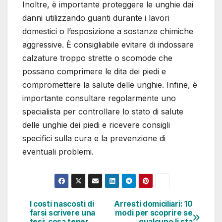
Inoltre, è importante proteggere le unghie dai
danni utilizzando guanti durante i lavori
domestici o l’esposizione a sostanze chimiche
aggressive. È consigliabile evitare di indossare
calzature troppo strette o scomode che
possano comprimere le dita dei piedi e
compromettere la salute delle unghie. Infine, è
importante consultare regolarmente uno
specialista per controllare lo stato di salute
delle unghie dei piedi e ricevere consigli
specifici sulla cura e la prevenzione di
eventuali problemi.
I costi nascosti di
Arresti domiciliari: 10
Navigazione
farsi scrivere una
modi per scoprire se
tesi: cosa tener
qualcuno li sta