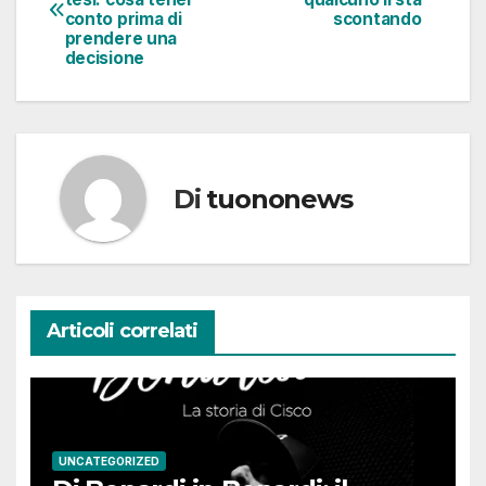
articoli
conto prima di
scontando
prendere una
decisione
Di
tuononews
Articoli correlati
UNCATEGORIZED