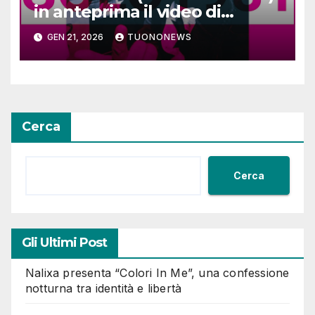
in anteprima il video di
SOLO1981
GEN 21, 2026
TUONONEWS
Cerca
Cerca
Gli Ultimi Post
Nalixa presenta “Colori In Me”, una confessione
notturna tra identità e libertà