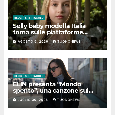
BLOG
SPETTACOLO
Selly baby modella Italia
torna sulle piattaforme
digitali con “Luna lei mi
AGOSTO 6, 2026
TUONONEWS
guarda”
BLOG
SPETTACOLO
ELIN presenta “Mondo
spento”, una canzone sul
coraggio di lasciare andare i
LUGLIO 30, 2026
TUONONEWS
pensieri negativi