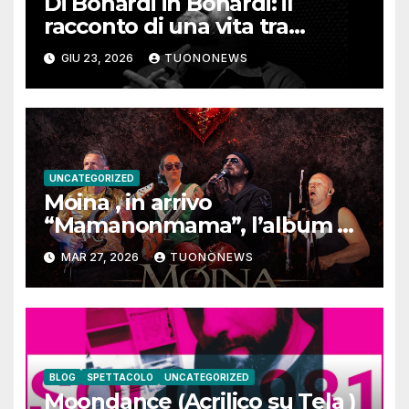
Di Bonardi in Bonardi: il
racconto di una vita tra
memoria, musica e identità
GIU 23, 2026
TUONONEWS
UNCATEGORIZED
Moina , in arrivo
“Mamanonmama”, l’album di
debutto per Ghost Record
MAR 27, 2026
TUONONEWS
BLOG
SPETTACOLO
UNCATEGORIZED
Moondance (Acrilico su Tela )