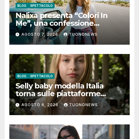
BLOG
SPETTACOLO
Nalixa presenta “Colori In
Me”, una confessione
notturna tra identità e libertà
AGOSTO 7, 2026
TUONONEWS
BLOG
SPETTACOLO
Selly baby modella Italia
torna sulle piattaforme
digitali con “Luna lei mi
AGOSTO 6, 2026
TUONONEWS
guarda”