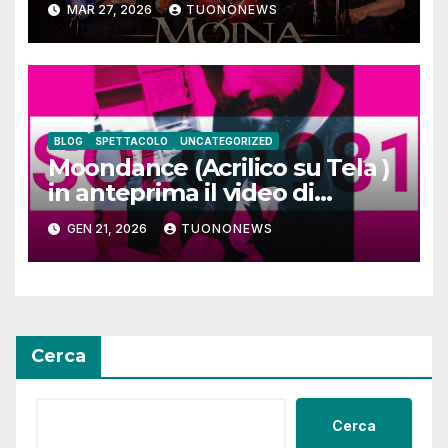
MAR 27, 2026
TUONONEWS
BLOG
SPETTACOLO
UNCATEGORIZED
Moondance (Acrilico su Tela )
in anteprima il video di
SOLO1981
GEN 21, 2026
TUONONEWS
Cerca
Cerca