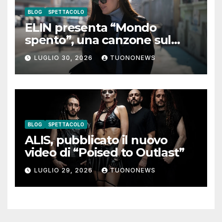
BLOG
SPETTACOLO
ELIN presenta “Mondo
spento”, una canzone sul
coraggio di lasciare andare i
LUGLIO 30, 2026
TUONONEWS
pensieri negativi
BLOG
SPETTACOLO
ALIS, pubblicato il nuovo
video di “Poised to Outlast”
LUGLIO 29, 2026
TUONONEWS