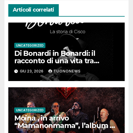
Articoli correlati
UNCATEGORIZED
Di Bonardi in Bonardi: il
racconto di una vita tra
memoria, musica e identità
GIU 23, 2026
TUONONEWS
UNCATEGORIZED
Moina , in arrivo
“Mamanonmama”, l’album di
debutto per Ghost Record