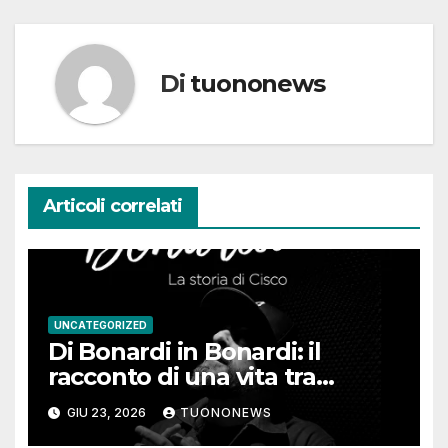
Di
tuononews
Articoli correlati
UNCATEGORIZED
Di Bonardi in Bonardi: il
racconto di una vita tra
memoria, musica e identità
GIU 23, 2026
TUONONEWS