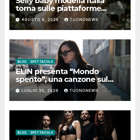
Selly baby modella Italia
torna sulle piattaforme
digitali con “Luna lei mi
AGOSTO 6, 2026
TUONONEWS
guarda”
BLOG
SPETTACOLO
ELIN presenta “Mondo
spento”, una canzone sul
coraggio di lasciare andare i
LUGLIO 30, 2026
TUONONEWS
pensieri negativi
BLOG
SPETTACOLO