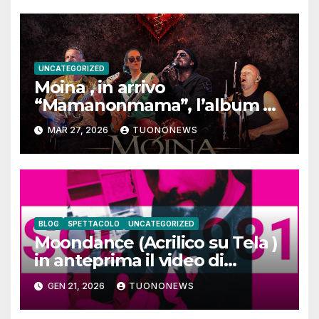
UNCATEGORIZED
Moina , in arrivo
“Mamanonmama”, l’album di
debutto per Ghost Record
MAR 27, 2026
TUONONEWS
BLOG
SPETTACOLO
UNCATEGORIZED
Moondance (Acrilico su Tela )
in anteprima il video di
SOLO1981
GEN 21, 2026
TUONONEWS