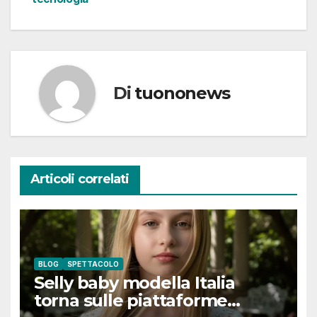
Di
tuononews
Articoli correlati
BLOG
SPETTACOLO
Selly baby modella Italia
torna sulle piattaforme