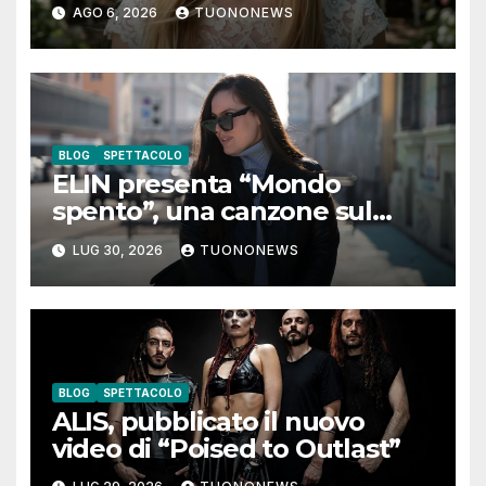
digitali con “Luna lei mi
AGO 6, 2026
TUONONEWS
guarda”
BLOG
SPETTACOLO
ELIN presenta “Mondo
spento”, una canzone sul
coraggio di lasciare andare i
LUG 30, 2026
TUONONEWS
pensieri negativi
BLOG
SPETTACOLO
ALIS, pubblicato il nuovo
video di “Poised to Outlast”