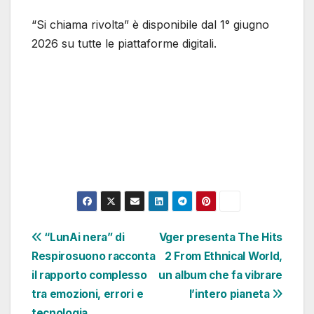
“Si chiama rivolta” è disponibile dal 1° giugno
2026 su tutte le piattaforme digitali.
Navigazione
“LunAi nera” di
Vger presenta The Hits
Respirosuono racconta
2 From Ethnical World,
articoli
il rapporto complesso
un album che fa vibrare
tra emozioni, errori e
l’intero pianeta
tecnologia