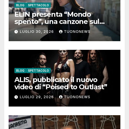
BLOG
SPETTACOLO
ELIN presenta “Mondo
spento”, una canzone sul
coraggio di lasciare andare i
LUGLIO 30, 2026
TUONONEWS
pensieri negativi
BLOG
SPETTACOLO
ALIS, pubblicato il nuovo
video di “Poised to Outlast”
LUGLIO 29, 2026
TUONONEWS