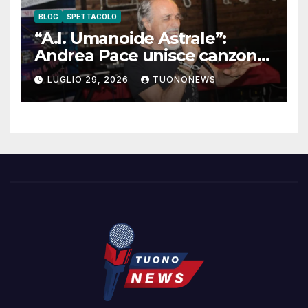
BLOG
SPETTACOLO
“A.I. Umanoide Astrale”:
Andrea Pace unisce canzone
d’autore e ricerca
LUGLIO 29, 2026
TUONONEWS
contemporanea