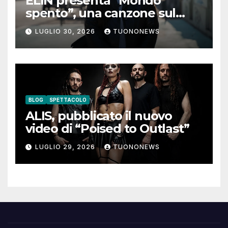
ELIN presenta “Mondo
spento”, una canzone sul
coraggio di lasciare andare i
LUGLIO 30, 2026
TUONONEWS
pensieri negativi
BLOG
SPETTACOLO
ALIS, pubblicato il nuovo
video di “Poised to Outlast”
LUGLIO 29, 2026
TUONONEWS