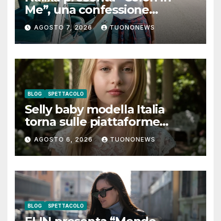
Me”, una confessione
notturna tra identità e libertà
AGOSTO 7, 2026
TUONONEWS
BLOG
SPETTACOLO
Selly baby modella Italia
torna sulle piattaforme
digitali con “Luna lei mi
AGOSTO 6, 2026
TUONONEWS
guarda”
BLOG
SPETTACOLO