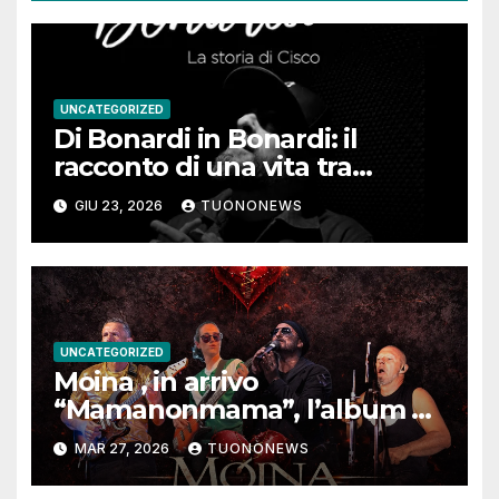
UNCATEGORIZED
Di Bonardi in Bonardi: il
racconto di una vita tra
memoria, musica e identità
GIU 23, 2026
TUONONEWS
UNCATEGORIZED
Moina , in arrivo
“Mamanonmama”, l’album di
debutto per Ghost Record
MAR 27, 2026
TUONONEWS