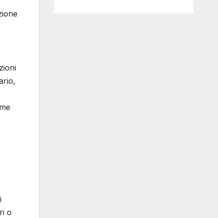
zione
zioni
ario,
ome
i
ri o