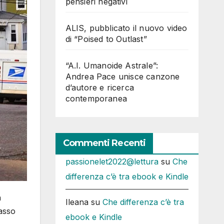
pensieri negativi
ALIS, pubblicato il nuovo video
di “Poised to Outlast”
“A.I. Umanoide Astrale”:
Andrea Pace unisce canzone
d’autore e ricerca
contemporanea
Commenti Recenti
passionelet2022@lettura
su
Che
differenza c’è tra ebook e Kindle
n
Ileana
su
Che differenza c’è tra
basso
ebook e Kindle