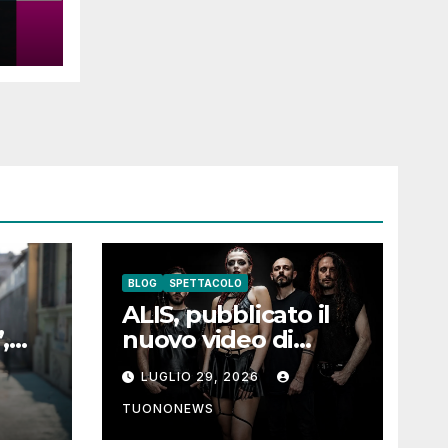
BLOG
SPETTACOLO
ALIS, pubblicato il
,
nuovo video di
l
“Poised to Outlast”
LUGLIO 29, 2026
iare
i
TUONONEWS