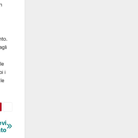
n
nto.
agli
le
i i
le
evi
ato