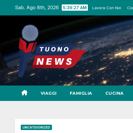
Salta
Sab. Ago 8th, 2026
5:39:28 AM
Lavora Con Noi
Co
al
contenuto
VIAGGI
FAMIGLIA
CUCINA
UNCATEGORIZED