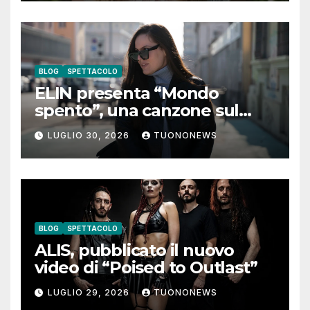
BLOG
SPETTACOLO
ELIN presenta “Mondo
spento”, una canzone sul
coraggio di lasciare andare i
LUGLIO 30, 2026
TUONONEWS
pensieri negativi
BLOG
SPETTACOLO
ALIS, pubblicato il nuovo
video di “Poised to Outlast”
LUGLIO 29, 2026
TUONONEWS