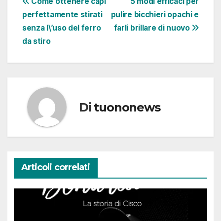
Navigazione
Come ottenere capi
5 modi efficaci per
perfettamente stirati
pulire bicchieri opachi e
articoli
senza l\’uso del ferro
farli brillare di nuovo
da stiro
Di
tuononews
Articoli correlati