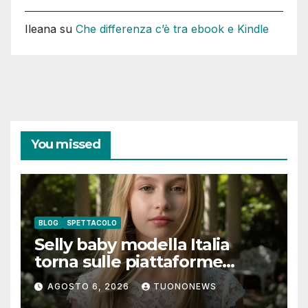
Ileana
su
Che differenza c’è tra ebook e Kindle
You missed
BLOG
SPETTACOLO
Selly baby modella Italia
torna sulle piattaforme
digitali con “Luna lei mi
AGOSTO 6, 2026
TUONONEWS
guarda”