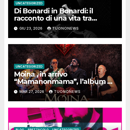
UNCATEGORIZED
Di Bonardi in Bonardi: il
racconto di una vita tra
memoria, musica e identità
GIU 23, 2026
TUONONEWS
UNCATEGORIZED
Moina , in arrivo
“Mamanonmama”, l’album di
debutto per Ghost Record
MAR 27, 2026
TUONONEWS
BLOG
SPETTACOLO
UNCATEGORIZED