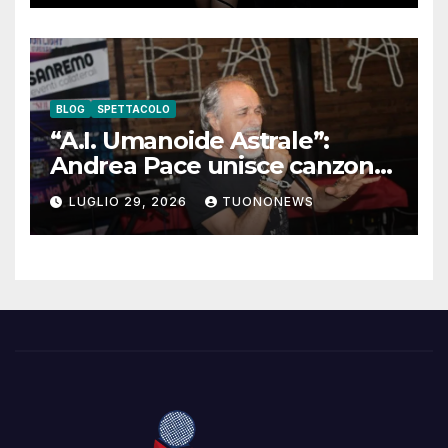
BLOG
SPETTACOLO
“A.I. Umanoide Astrale”:
Andrea Pace unisce canzone
d’autore e ricerca
LUGLIO 29, 2026
TUONONEWS
contemporanea