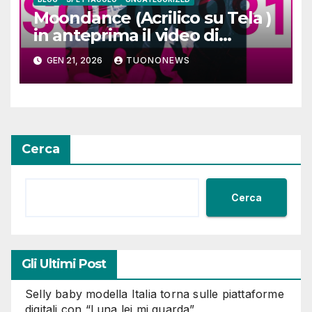
Moondance (Acrilico su Tela )
in anteprima il video di
SOLO1981
GEN 21, 2026
TUONONEWS
Cerca
Cerca
Gli Ultimi Post
Selly baby modella Italia torna sulle piattaforme
digitali con “Luna lei mi guarda”