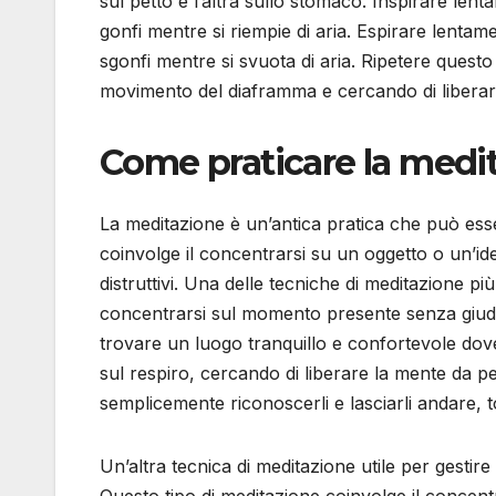
sul petto e l’altra sullo stomaco. Inspirare le
gonfi mentre si riempie di aria. Espirare lenta
sgonfi mentre si svuota di aria. Ripetere ques
movimento del diaframma e cercando di liberare
Come praticare la medit
La meditazione è un’antica pratica che può esse
coinvolge il concentrarsi su un oggetto o un’ide
distruttivi. Una delle tecniche di meditazione p
concentrarsi sul momento presente senza giudiz
trovare un luogo tranquillo e confortevole dove
sul respiro, cercando di liberare la mente da pe
semplicemente riconoscerli e lasciarli andare, 
Un’altra tecnica di meditazione utile per gestir