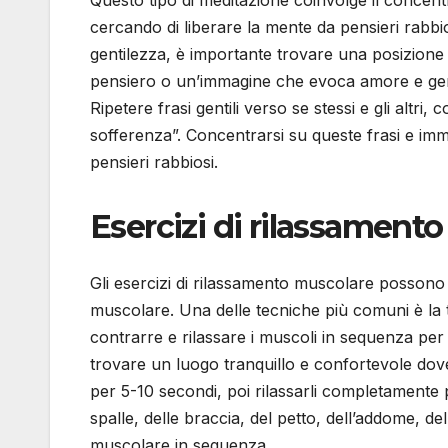
Questo tipo di meditazione coinvolge il concentra
cercando di liberare la mente da pensieri rabbi
gentilezza, è importante trovare una posizione
pensiero o un’immagine che evoca amore e gen
Ripetere frasi gentili verso se stessi e gli altri
sofferenza”. Concentrarsi su queste frasi e imm
pensieri rabbiosi.
Esercizi di rilassamento
Gli esercizi di rilassamento muscolare possono e
muscolare. Una delle tecniche più comuni è la 
contrarre e rilassare i muscoli in sequenza per 
trovare un luogo tranquillo e confortevole dove 
per 5-10 secondi, poi rilassarli completamente 
spalle, delle braccia, del petto, dell’addome, d
muscolare in sequenza.