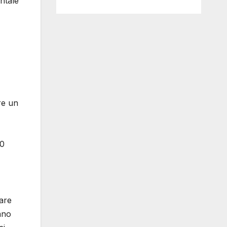
ntale
re un
10
care
ano