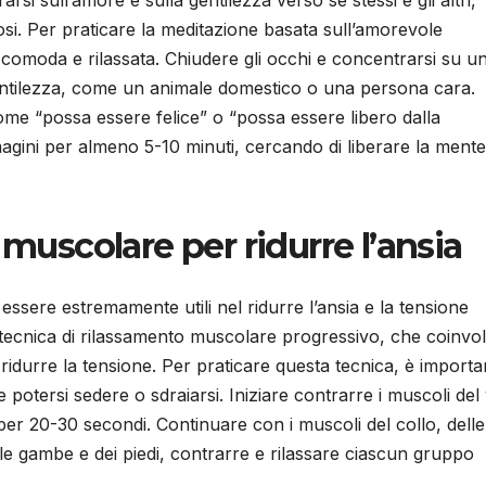
rsi sull’amore e sulla gentilezza verso se stessi e gli altri,
osi. Per praticare la meditazione basata sull’amorevole
 comoda e rilassata. Chiudere gli occhi e concentrarsi su u
tilezza, come un animale domestico o una persona cara.
, come “possa essere felice” o “possa essere libero dalla
agini per almeno 5-10 minuti, cercando di liberare la ment
 muscolare per ridurre l’ansia
ssere estremamente utili nel ridurre l’ansia e la tensione
tecnica di rilassamento muscolare progressivo, che coinvolg
ridurre la tensione. Per praticare questa tecnica, è importa
potersi sedere o sdraiarsi. Iniziare contrarre i muscoli del 
per 20-30 secondi. Continuare con i muscoli del collo, delle
elle gambe e dei piedi, contrarre e rilassare ciascun gruppo