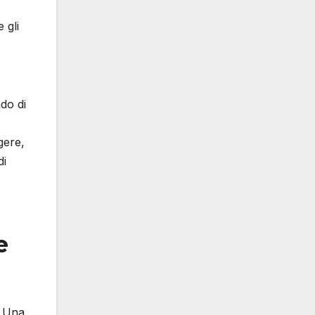
 gli
ndo di
gere,
di
e
. Una