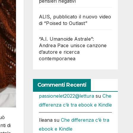
pensieri negativi
ALIS, pubblicato il nuovo video
di “Poised to Outlast”
“A.I. Umanoide Astrale”:
Andrea Pace unisce canzone
d’autore e ricerca
contemporanea
Commenti Recenti
passionelet2022@lettura
su
Che
differenza c’è tra ebook e Kindle
può
Ileana
su
Che differenza c’è tra
ti di
ebook e Kindle