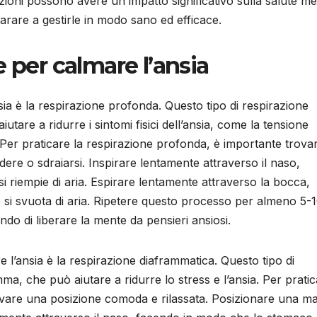
ozioni possono avere un impatto significativo sulla salute me
arare a gestirle in modo sano ed efficace.
 per calmare l’ansia
sia è la respirazione profonda. Questo tipo di respirazione
utare a ridurre i sintomi fisici dell’ansia, come la tensione
Per praticare la respirazione profonda, è importante trova
ere o sdraiarsi. Inspirare lentamente attraverso il naso,
 riempie di aria. Espirare lentamente attraverso la bocca,
si svuota di aria. Ripetere questo processo per almeno 5-
do di liberare la mente da pensieri ansiosi.
e l’ansia è la respirazione diaframmatica. Questo tipo di
ma, che può aiutare a ridurre lo stress e l’ansia. Per prati
rovare una posizione comoda e rilassata. Posizionare una m