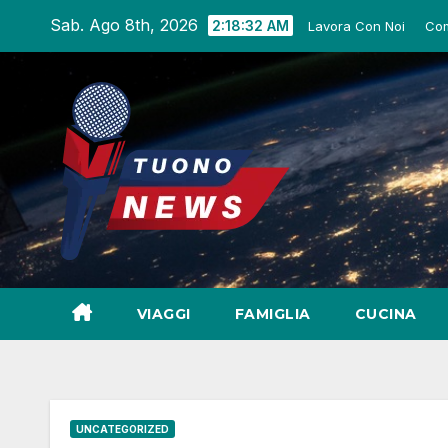
Salta
Sab. Ago 8th, 2026
2:18:33 AM
Lavora Con Noi
Com
al
contenuto
VIAGGI
FAMIGLIA
CUCINA
UNCATEGORIZED