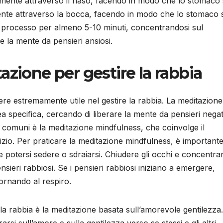
ntamente attraverso il naso, facendo in modo che lo stomaco 
mente attraverso la bocca, facendo in modo che lo stomaco s
to processo per almeno 5-10 minuti, concentrandosi sul
 la mente da pensieri ansiosi.
azione per gestire la rabbia
re estremamente utile nel gestire la rabbia. La meditazione
a specifica, cercando di liberare la mente da pensieri negat
iù comuni è la meditazione mindfulness, che coinvolge il
io. Per praticare la meditazione mindfulness, è important
 potersi sedere o sdraiarsi. Chiudere gli occhi e concentrar
nsieri rabbiosi. Se i pensieri rabbiosi iniziano a emergere,
tornando al respiro.
e la rabbia è la meditazione basata sull’amorevole gentilezza.