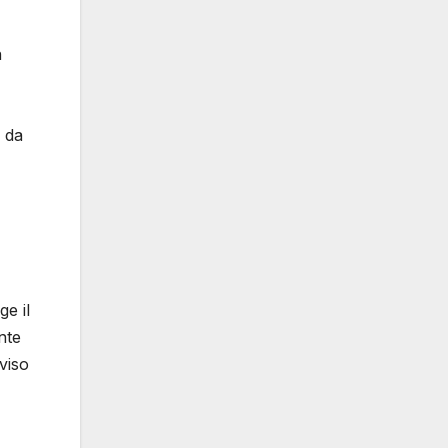
n
e da
e il
nte
viso