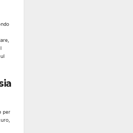
fondo
are,
l
ul
sia
e per
curo,