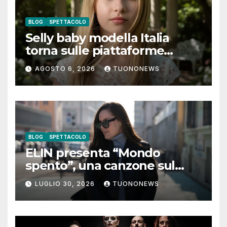
BLOG
SPETTACOLO
Selly baby modella Italia
torna sulle piattaforme
digitali con “Luna lei mi
AGOSTO 6, 2026
TUONONEWS
guarda”
BLOG
SPETTACOLO
ELIN presenta “Mondo
spento”, una canzone sul
coraggio di lasciare andare i
LUGLIO 30, 2026
TUONONEWS
pensieri negativi