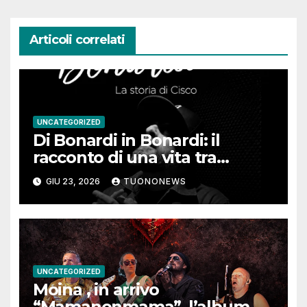
Articoli correlati
UNCATEGORIZED
Di Bonardi in Bonardi: il
racconto di una vita tra
memoria, musica e identità
GIU 23, 2026
TUONONEWS
UNCATEGORIZED
Moina , in arrivo
“Mamanonmama”, l’album di