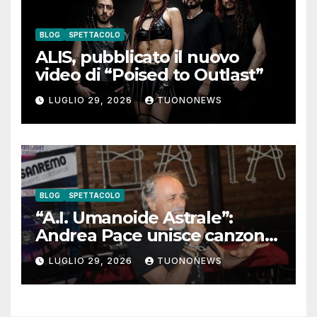
BLOG
SPETTACOLO
ALIS, pubblicato il nuovo
video di “Poised to Outlast”
LUGLIO 29, 2026
TUONONEWS
BLOG
SPETTACOLO
“A.I. Umanoide Astrale”:
Andrea Pace unisce canzone
d’autore e ricerca
LUGLIO 29, 2026
TUONONEWS
contemporanea