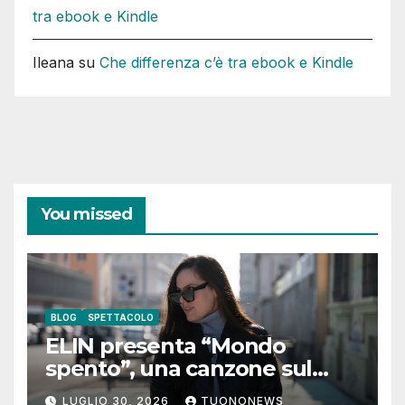
tra ebook e Kindle
Ileana
su
Che differenza c’è tra ebook e Kindle
You missed
BLOG
SPETTACOLO
ELIN presenta “Mondo
spento”, una canzone sul
coraggio di lasciare andare i
LUGLIO 30, 2026
TUONONEWS