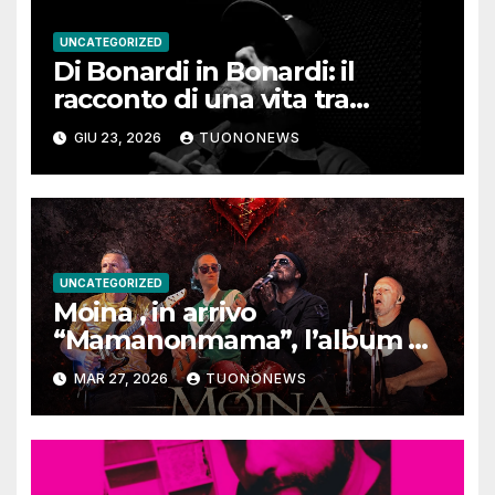
UNCATEGORIZED
Di Bonardi in Bonardi: il
racconto di una vita tra
memoria, musica e identità
GIU 23, 2026
TUONONEWS
UNCATEGORIZED
Moina , in arrivo
“Mamanonmama”, l’album di
debutto per Ghost Record
MAR 27, 2026
TUONONEWS