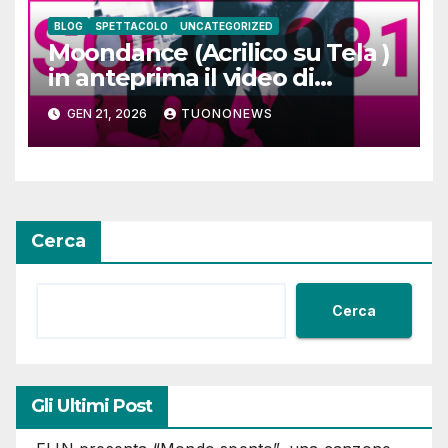
BLOG
SPETTACOLO
UNCATEGORIZED
Moondance (Acrilico su Tela )
in anteprima il video di
SOLO1981
GEN 21, 2026
TUONONEWS
Cerca
Cerca
Gli Ultimi Post