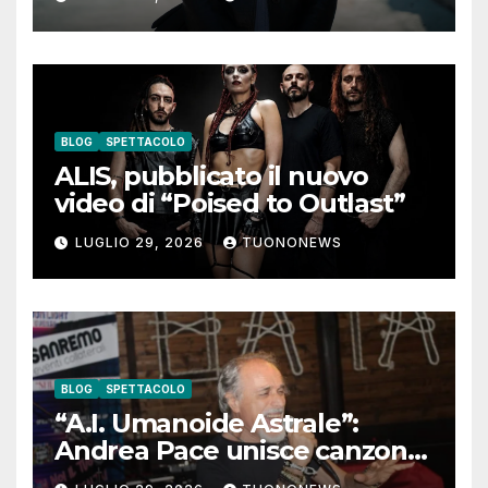
pensieri negativi
BLOG
SPETTACOLO
ALIS, pubblicato il nuovo
video di “Poised to Outlast”
LUGLIO 29, 2026
TUONONEWS
BLOG
SPETTACOLO
“A.I. Umanoide Astrale”:
Andrea Pace unisce canzone
d’autore e ricerca