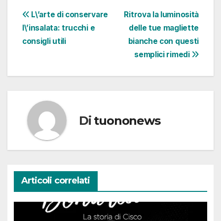
Navigazione
L\’arte di conservare
Ritrova la luminosità
l\’insalata: trucchi e
delle tue magliette
articoli
consigli utili
bianche con questi
semplici rimedi
Di
tuononews
Articoli correlati