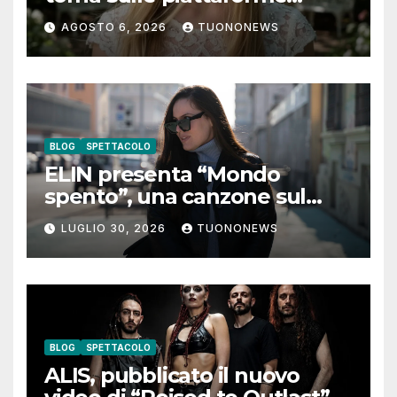
digitali con “Luna lei mi
AGOSTO 6, 2026
TUONONEWS
guarda”
BLOG
SPETTACOLO
ELIN presenta “Mondo
spento”, una canzone sul
coraggio di lasciare andare i
LUGLIO 30, 2026
TUONONEWS
pensieri negativi
BLOG
SPETTACOLO
ALIS, pubblicato il nuovo