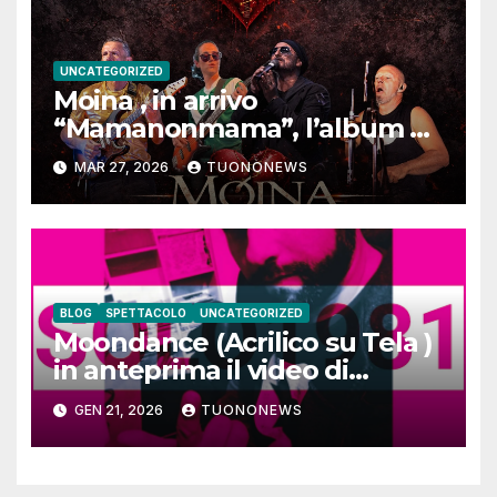
UNCATEGORIZED
Moina , in arrivo
“Mamanonmama”, l’album di
debutto per Ghost Record
MAR 27, 2026
TUONONEWS
BLOG
SPETTACOLO
UNCATEGORIZED
Moondance (Acrilico su Tela )
in anteprima il video di
SOLO1981
GEN 21, 2026
TUONONEWS