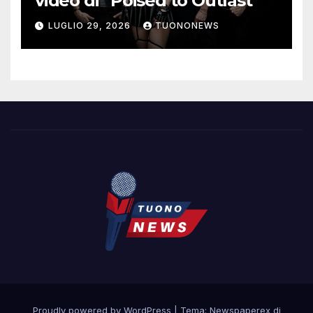
video di “Poised to Outlast”
LUGLIO 29, 2026
TUONONEWS
Proudly powered by WordPress
|
Tema: Newspaperex di