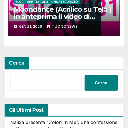
BLOG
SPETTACOLO
UNCATEGORIZED
Moondance (Acrilico su Tela )
in anteprima il video di
SOLO1981
GEN 21, 2026
TUONONEWS
Cerca
Cerca
Gli Ultimi Post
Nalixa presenta “Colori In Me”, una confessione