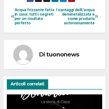
Acqua frizzante fatta
I vantaggi dell\’acqua
Navigazione
in casa: tutti i segreti
demineralizzata e
per un risultato
come produrla
articoli
perfetto
autonomamente
Di
tuononews
Articoli correlati