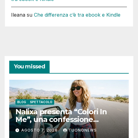
Ileana
su
Che differenza c’è tra ebook e Kindle
You missed
BLOG
SPETTACOLO
Nalixa presenta “Colori In
Me”, una confessione
notturna tra identità e libertà
AGOSTO 7, 2026
TUONONEWS