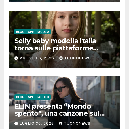
BLOG
SPETTACOLO
Selly baby modella Italia
torna sulle piattaforme
digitali con “Luna lei mi
AGOSTO 6, 2026
TUONONEWS
guarda”
BLOG
SPETTACOLO
ELIN presenta “Mondo
spento”, una canzone sul
coraggio di lasciare andare i
LUGLIO 30, 2026
TUONONEWS
pensieri negativi