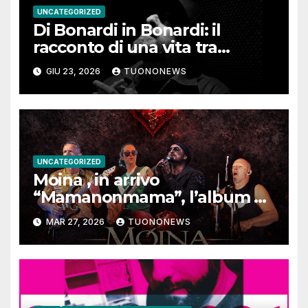
UNCATEGORIZED
Di Bonardi in Bonardi: il
racconto di una vita tra
memoria, musica e identità
GIU 23, 2026
TUONONEWS
UNCATEGORIZED
Moina , in arrivo
“Mamanonmama”, l’album di
debutto per Ghost Record
MAR 27, 2026
TUONONEWS