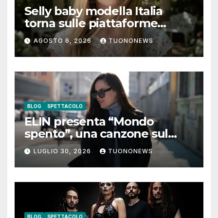
Selly baby modella Italia
torna sulle piattaforme
digitali con “Luna lei mi
AGOSTO 6, 2026
TUONONEWS
guarda”
BLOG
SPETTACOLO
ELIN presenta “Mondo
spento”, una canzone sul
coraggio di lasciare andare i
LUGLIO 30, 2026
TUONONEWS
pensieri negativi
BLOG
SPETTACOLO