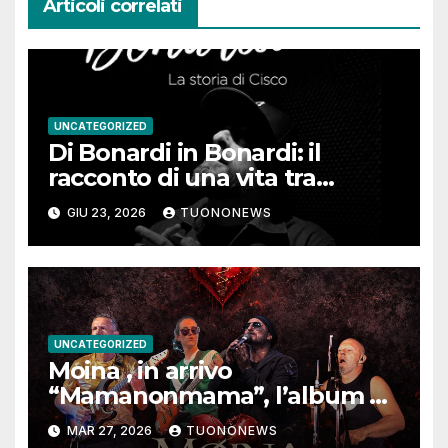
Articoli correlati
UNCATEGORIZED
Di Bonardi in Bonardi: il
racconto di una vita tra
memoria, musica e identità
GIU 23, 2026
TUONONEWS
UNCATEGORIZED
Moina , in arrivo
“Mamanonmama”, l’album di
debutto per Ghost Record
MAR 27, 2026
TUONONEWS