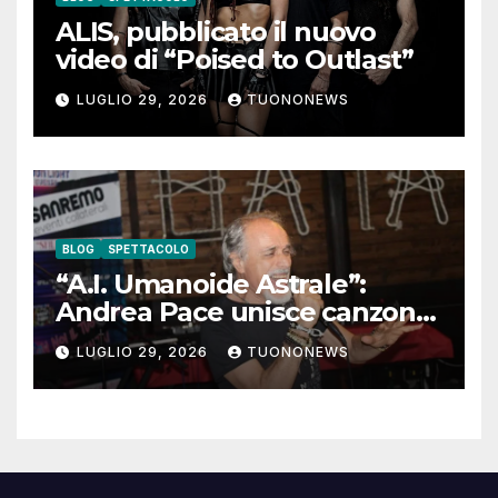
ALIS, pubblicato il nuovo
video di “Poised to Outlast”
LUGLIO 29, 2026
TUONONEWS
BLOG
SPETTACOLO
“A.I. Umanoide Astrale”:
Andrea Pace unisce canzone
d’autore e ricerca
LUGLIO 29, 2026
TUONONEWS
contemporanea