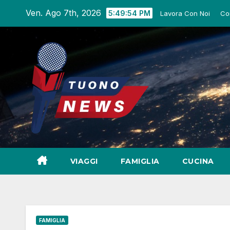
Salta
Ven. Ago 7th, 2026
5:49:55 PM
Lavora Con Noi
Co
al
contenuto
VIAGGI
FAMIGLIA
CUCINA
FAMIGLIA