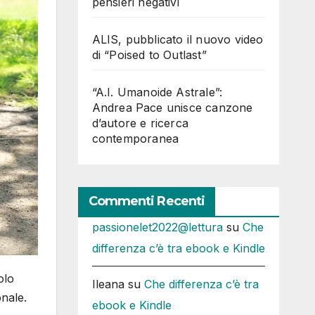
pensieri negativi
ALIS, pubblicato il nuovo video
di “Poised to Outlast”
“A.I. Umanoide Astrale”:
Andrea Pace unisce canzone
d’autore e ricerca
contemporanea
Commenti Recenti
passionelet2022@lettura
su
Che
differenza c’è tra ebook e Kindle
olo
Ileana
su
Che differenza c’è tra
onale.
ebook e Kindle