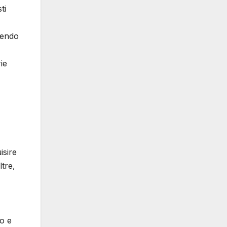
ti
tendo
ie
isire
ltre,
io e