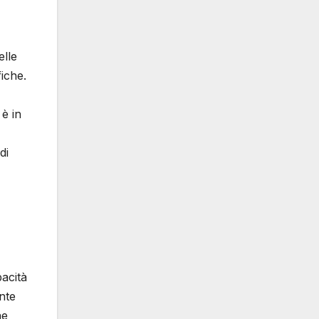
elle
iche.
è in
di
pacità
ante
ne