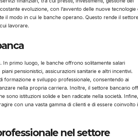
vizi finanziari, tra cui prestiti, investimenti, gestione del
in costante evoluzione, con l’avvento delle nuove tecnologie 
e il modo in cui le banche operano. Questo rende il settor
cui lavorare.
 banca
 In primo luogo, le banche offrono solitamente salari
ani pensionistici, assicurazioni sanitarie e altri incentivi.
di formazione e sviluppo professionale, consentendo ai
zare nella propria carriera. Inoltre, il settore bancario of
e sono istituzioni solide e ben radicate nella società. Infine
eragire con una vasta gamma di clienti e di essere coinvolto 
professionale nel settore