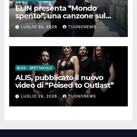
ELIN presenta “Mondo
spento”, una canzone sul
coraggio di lasciare andare i
LUGLIO 30, 2026
TUONONEWS
pensieri negativi
BLOG
SPETTACOLO
ALIS, pubblicato il nuovo
video di “Poised to Outlast”
LUGLIO 29, 2026
TUONONEWS