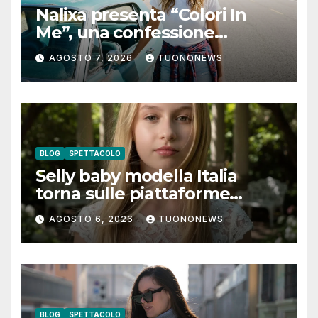
Nalixa presenta “Colori In
Me”, una confessione
notturna tra identità e libertà
AGOSTO 7, 2026
TUONONEWS
BLOG
SPETTACOLO
Selly baby modella Italia
torna sulle piattaforme
digitali con “Luna lei mi
AGOSTO 6, 2026
TUONONEWS
guarda”
BLOG
SPETTACOLO