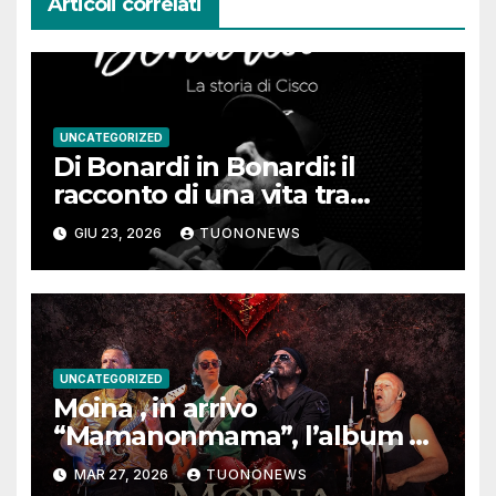
Articoli correlati
UNCATEGORIZED
Di Bonardi in Bonardi: il
racconto di una vita tra
memoria, musica e identità
GIU 23, 2026
TUONONEWS
UNCATEGORIZED
Moina , in arrivo
“Mamanonmama”, l’album di
debutto per Ghost Record
MAR 27, 2026
TUONONEWS