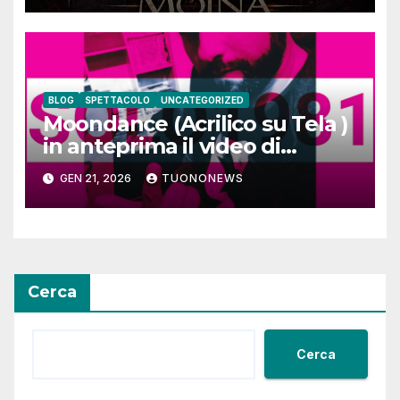
BLOG
SPETTACOLO
UNCATEGORIZED
Moondance (Acrilico su Tela )
in anteprima il video di
SOLO1981
GEN 21, 2026
TUONONEWS
Cerca
Cerca