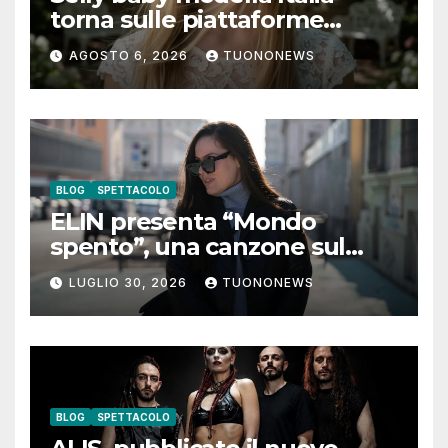
torna sulle piattaforme
digitali con “Luna lei mi
AGOSTO 6, 2026
TUONONEWS
guarda”
BLOG
SPETTACOLO
ELIN presenta “Mondo
spento”, una canzone sul
coraggio di lasciare andare i
LUGLIO 30, 2026
TUONONEWS
pensieri negativi
BLOG
SPETTACOLO