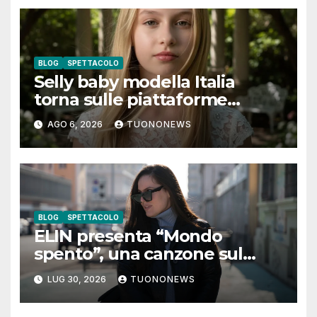
BLOG
SPETTACOLO
Selly baby modella Italia
torna sulle piattaforme
digitali con “Luna lei mi
AGO 6, 2026
TUONONEWS
guarda”
BLOG
SPETTACOLO
ELIN presenta “Mondo
spento”, una canzone sul
coraggio di lasciare andare i
LUG 30, 2026
TUONONEWS
pensieri negativi