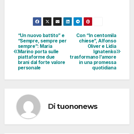
“Un nuovo battito” e
Con “In centomila
Navigazione
“Sempre, sempre per
chiese”, Alfonso
sempre”: Maria
Oliver e Lidia
articoli
Marino porta sulle
Ignatenko
piattaforme due
trasformano l’amore
brani dal forte valore
in una promessa
personale
quotidiana
Di
tuononews