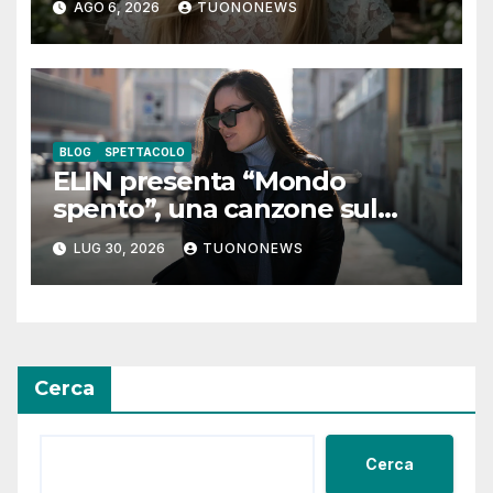
AGO 6, 2026
TUONONEWS
guarda”
BLOG
SPETTACOLO
ELIN presenta “Mondo
spento”, una canzone sul
coraggio di lasciare andare i
LUG 30, 2026
TUONONEWS
pensieri negativi
Cerca
Cerca