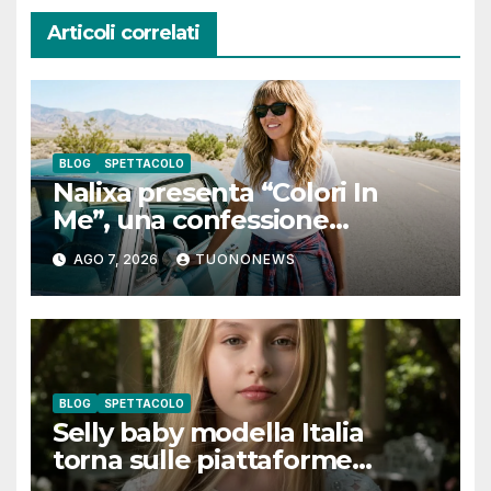
Articoli correlati
BLOG
SPETTACOLO
Nalixa presenta “Colori In
Me”, una confessione
notturna tra identità e libertà
AGO 7, 2026
TUONONEWS
BLOG
SPETTACOLO
Selly baby modella Italia
torna sulle piattaforme
digitali con “Luna lei mi