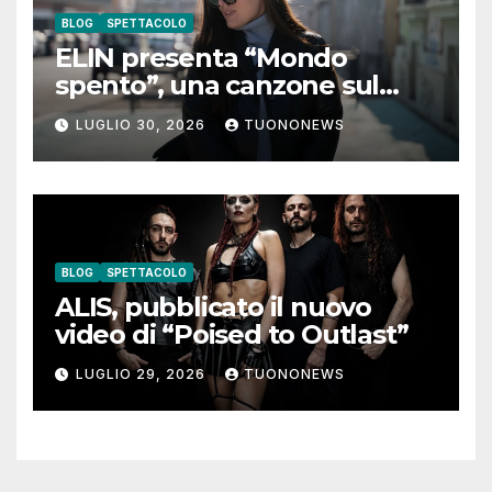
BLOG
SPETTACOLO
ELIN presenta “Mondo
spento”, una canzone sul
coraggio di lasciare andare i
LUGLIO 30, 2026
TUONONEWS
pensieri negativi
BLOG
SPETTACOLO
ALIS, pubblicato il nuovo
video di “Poised to Outlast”
LUGLIO 29, 2026
TUONONEWS