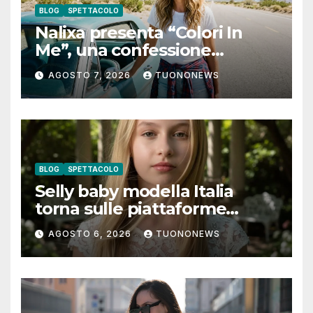
BLOG
SPETTACOLO
Nalixa presenta “Colori In
Me”, una confessione
notturna tra identità e libertà
AGOSTO 7, 2026
TUONONEWS
BLOG
SPETTACOLO
Selly baby modella Italia
torna sulle piattaforme
digitali con “Luna lei mi
AGOSTO 6, 2026
TUONONEWS
guarda”