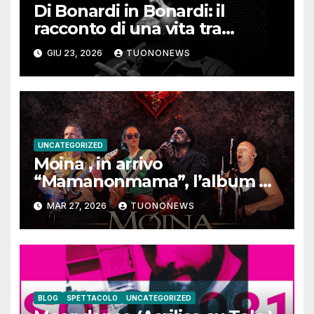
Di Bonardi in Bonardi: il
racconto di una vita tra
memoria, musica e identità
GIU 23, 2026
TUONONEWS
UNCATEGORIZED
Moina , in arrivo
“Mamanonmama”, l’album di
debutto per Ghost Record
MAR 27, 2026
TUONONEWS
BLOG
SPETTACOLO
UNCATEGORIZED