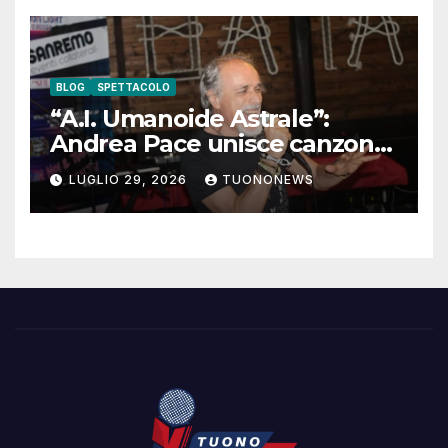
BLOG
SPETTACOLO
“A.I. Umanoide Astrale”:
Andrea Pace unisce canzone
d’autore e ricerca
LUGLIO 29, 2026
TUONONEWS
contemporanea