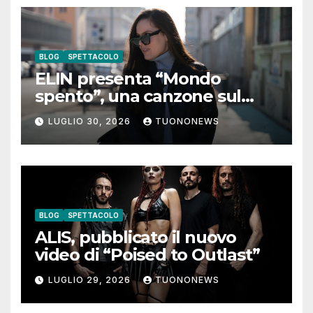
BLOG
SPETTACOLO
ELIN presenta “Mondo
spento”, una canzone sul
coraggio di lasciare andare i
LUGLIO 30, 2026
TUONONEWS
pensieri negativi
BLOG
SPETTACOLO
ALIS, pubblicato il nuovo
video di “Poised to Outlast”
LUGLIO 29, 2026
TUONONEWS