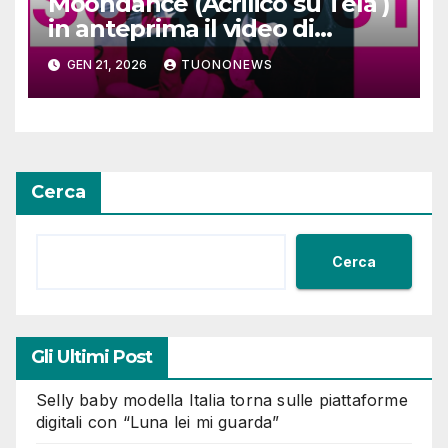
Moondance (Acrilico su Tela )
in anteprima il video di
SOLO1981
GEN 21, 2026
TUONONEWS
Cerca
Cerca
Gli Ultimi Post
Selly baby modella Italia torna sulle piattaforme
digitali con “Luna lei mi guarda”