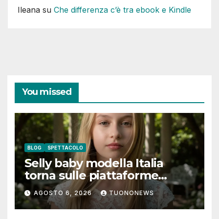
Ileana
su
Che differenza c’è tra ebook e Kindle
You missed
BLOG
SPETTACOLO
Selly baby modella Italia
torna sulle piattaforme
digitali con “Luna lei mi
AGOSTO 6, 2026
TUONONEWS
guarda”