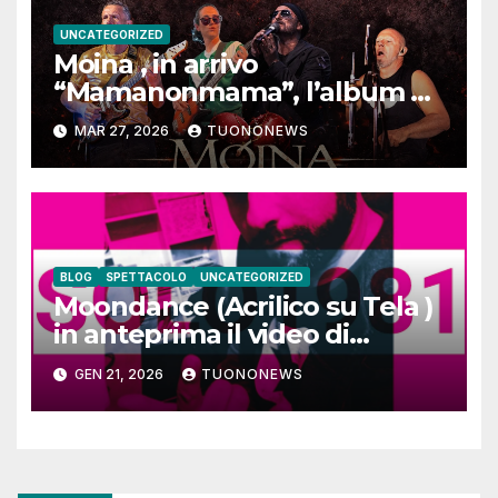
UNCATEGORIZED
Moina , in arrivo
“Mamanonmama”, l’album di
debutto per Ghost Record
MAR 27, 2026
TUONONEWS
BLOG
SPETTACOLO
UNCATEGORIZED
Moondance (Acrilico su Tela )
in anteprima il video di
SOLO1981
GEN 21, 2026
TUONONEWS