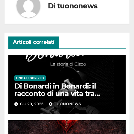
Di
tuononews
Articoli correlati
UNCATEGORIZED
Di Bonardi in Bonardi: il
racconto di una vita tra
memoria, musica e identità
GIU 23, 2026
TUONONEWS