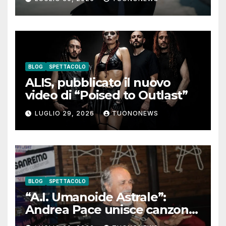
pensieri negativi
BLOG
SPETTACOLO
ALIS, pubblicato il nuovo
video di “Poised to Outlast”
LUGLIO 29, 2026
TUONONEWS
BLOG
SPETTACOLO
“A.I. Umanoide Astrale”:
Andrea Pace unisce canzone
d’autore e ricerca