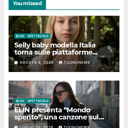
You missed
BLOG
SPETTACOLO
Selly baby modella Italia
torna sulle piattaforme
digitali con “Luna lei mi
AGOSTO 6, 2026
TUONONEWS
guarda”
BLOG
SPETTACOLO
ELIN presenta “Mondo
spento”, una canzone sul
coraggio di lasciare andare i
LUGLIO 30, 2026
TUONONEWS