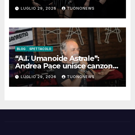
LUGLIO 29, 2026
TUONONEWS
BLOG
SPETTACOLO
“A.I. Umanoide Astrale”:
Andrea Pace unisce canzone
d’autore e ricerca
LUGLIO 29, 2026
TUONONEWS
contemporanea