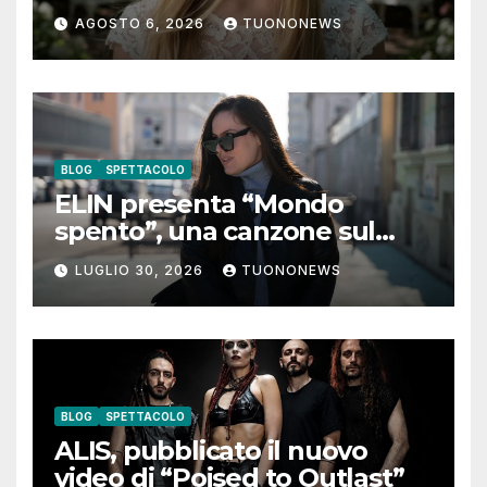
digitali con “Luna lei mi
AGOSTO 6, 2026
TUONONEWS
guarda”
BLOG
SPETTACOLO
ELIN presenta “Mondo
spento”, una canzone sul
coraggio di lasciare andare i
LUGLIO 30, 2026
TUONONEWS
pensieri negativi
BLOG
SPETTACOLO
ALIS, pubblicato il nuovo
video di “Poised to Outlast”