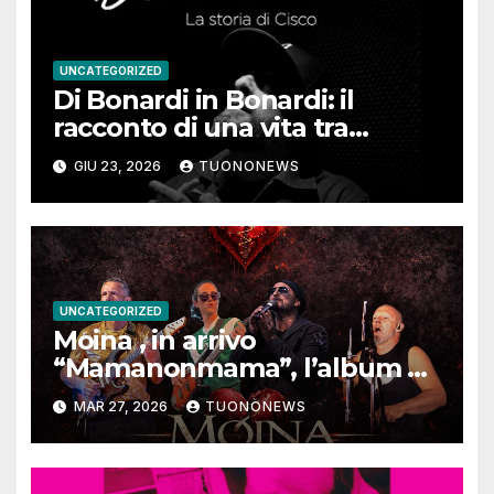
UNCATEGORIZED
Di Bonardi in Bonardi: il
racconto di una vita tra
memoria, musica e identità
GIU 23, 2026
TUONONEWS
UNCATEGORIZED
Moina , in arrivo
“Mamanonmama”, l’album di
debutto per Ghost Record
MAR 27, 2026
TUONONEWS