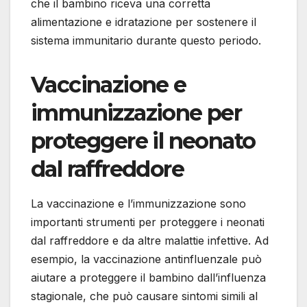
che il bambino riceva una corretta
alimentazione e idratazione per sostenere il
sistema immunitario durante questo periodo.
Vaccinazione e
immunizzazione per
proteggere il neonato
dal raffreddore
La vaccinazione e l’immunizzazione sono
importanti strumenti per proteggere i neonati
dal raffreddore e da altre malattie infettive. Ad
esempio, la vaccinazione antinfluenzale può
aiutare a proteggere il bambino dall’influenza
stagionale, che può causare sintomi simili al