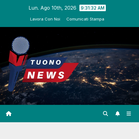
Salta
Lun. Ago 10th, 2026
9:31:33 AM
al
Lavora Con Noi
Comunicati Stampa
contenuto