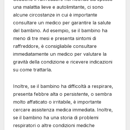
una malattia lieve e autolimitante, ci sono
alcune circostanze in cui è importante
consultare un medico per garantire la salute
del bambino. Ad esempio, se il bambino ha
meno di tre mesi e presenta sintomi di
raffreddore, è consigliabile consultare
immediatamente un medico per valutare la
gravità della condizione e ricevere indicazioni
su come trattarla.
Inoltre, se il bambino ha difficoltà a respirare,
presenta febbre alta o persistente, o sembra
molto affaticato o irritabile, è importante
cercare assistenza medica immediata. Inoltre,
se il bambino ha una storia di problemi
respiratori o altre condizioni mediche