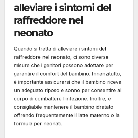
alleviare i sintomi del
raffreddore nel
neonato
Quando si tratta di alleviare i sintomi del
raffreddore nel neonato, ci sono diverse
misure che i genitori possono adottare per
garantire il comfort del bambino. Innanzitutto,
è importante assicurarsi che il bambino riceva
un adeguato riposo e sonno per consentire al
corpo di combattere l’infezione. Inoltre, è
consigliabile mantenere il bambino idratato
offrendo frequentemente il latte materno o la
formula per neonati.