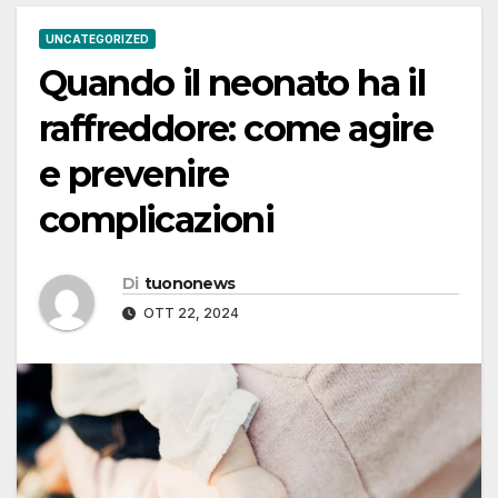
UNCATEGORIZED
Quando il neonato ha il
raffreddore: come agire
e prevenire
complicazioni
Di
tuononews
OTT 22, 2024