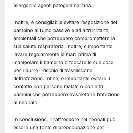
allergeni e agenti patogeni nell’aria.
Inoltre, è consigliabile evitare l’esposizione del
bambino al fumo passivo e ad altri irritanti
ambientali che potrebbero compromettere la
sua salute respiratoria. Inoltre, è importante
lavare regolarmente le mani prima di
manipolare il bambino o toccare le sue cose
per ridurre il rischio di trasmissione
dell’infezione. Infine, è importante evitare il
contatto con persone malate o con altri
bambini che potrebbero trasmettere l’infezione
al neonato.
In conclusione, il raffreddore nei neonati può
essere una fonte di preoccupazione per i