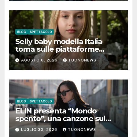
BLOG
SPETTACOLO
Selly baby modella Italia
torna sulle piattaforme
digitali con “Luna lei mi
AGOSTO 6, 2026
TUONONEWS
guarda”
BLOG
SPETTACOLO
ELIN presenta “Mondo
spento”, una canzone sul
coraggio di lasciare andare i
LUGLIO 30, 2026
TUONONEWS
pensieri negativi