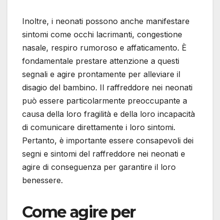
Inoltre, i neonati possono anche manifestare
sintomi come occhi lacrimanti, congestione
nasale, respiro rumoroso e affaticamento. È
fondamentale prestare attenzione a questi
segnali e agire prontamente per alleviare il
disagio del bambino. Il raffreddore nei neonati
può essere particolarmente preoccupante a
causa della loro fragilità e della loro incapacità
di comunicare direttamente i loro sintomi.
Pertanto, è importante essere consapevoli dei
segni e sintomi del raffreddore nei neonati e
agire di conseguenza per garantire il loro
benessere.
Come agire per