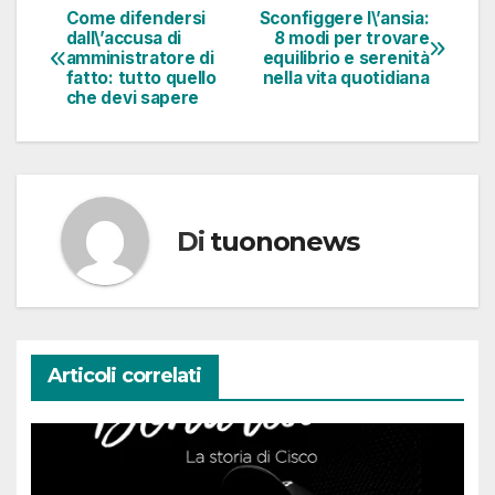
Come difendersi
Sconfiggere l\’ansia:
Navigazione
dall\’accusa di
8 modi per trovare
amministratore di
equilibrio e serenità
articoli
fatto: tutto quello
nella vita quotidiana
che devi sapere
Di
tuononews
Articoli correlati