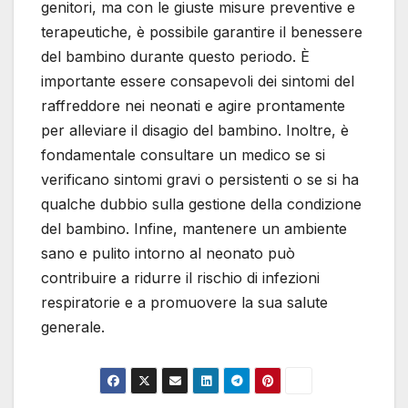
genitori, ma con le giuste misure preventive e
terapeutiche, è possibile garantire il benessere
del bambino durante questo periodo. È
importante essere consapevoli dei sintomi del
raffreddore nei neonati e agire prontamente
per alleviare il disagio del bambino. Inoltre, è
fondamentale consultare un medico se si
verificano sintomi gravi o persistenti o se si ha
qualche dubbio sulla gestione della condizione
del bambino. Infine, mantenere un ambiente
sano e pulito intorno al neonato può
contribuire a ridurre il rischio di infezioni
respiratorie e a promuovere la sua salute
generale.