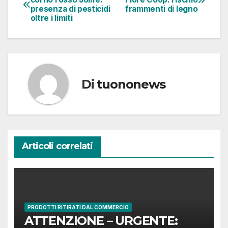
presenza di pesticidi
frammenti di legno
articoli
oltre i limiti
Di
tuononews
Articoli correlati
PRODOTTI RITIRATI DAL COMMERCIO
ATTENZIONE – URGENTE: