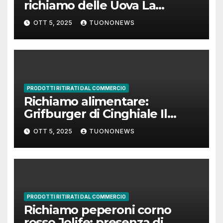
richiamo delle Uova La
Montanari per presenza di
OTT 5, 2025
TUONONEWS
Salmonella Enteritidis
PRODOTTI RITIRATI DAL COMMERCIO
Richiamo alimentare:
Grifburger di Cinghiale Il
Grifone Srl per rischio
OTT 5, 2025
TUONONEWS
Salmonella
PRODOTTI RITIRATI DAL COMMERCIO
Richiamo peperoni corno
rosso Jolife: presenza di