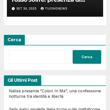
pesticidi oltre i limiti
SET 30, 2025
TUONONEWS
Cerca
Cerca
Gli Ultimi Post
Nalixa presenta “Colori In Me”, una confessione
notturna tra identità e libertà
Selly baby modella Italia torna sulle piattaforme