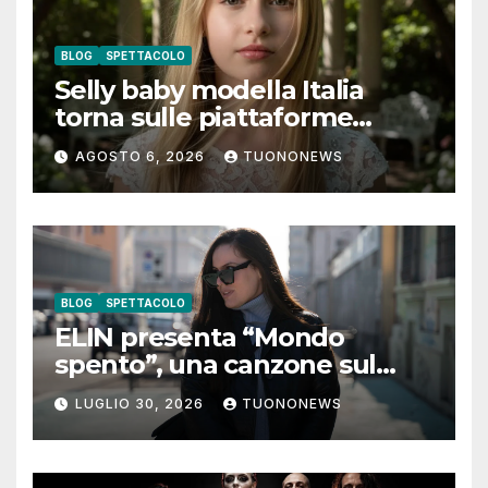
BLOG
SPETTACOLO
Selly baby modella Italia
torna sulle piattaforme
digitali con “Luna lei mi
AGOSTO 6, 2026
TUONONEWS
guarda”
BLOG
SPETTACOLO
ELIN presenta “Mondo
spento”, una canzone sul
coraggio di lasciare andare i
LUGLIO 30, 2026
TUONONEWS
pensieri negativi