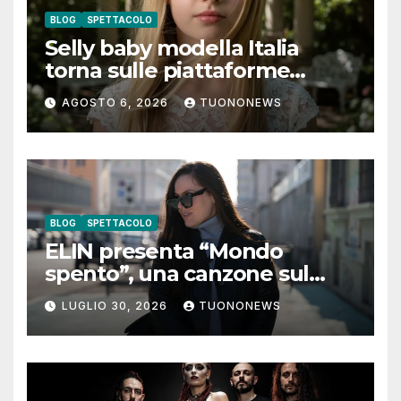
BLOG
SPETTACOLO
Selly baby modella Italia
torna sulle piattaforme
digitali con “Luna lei mi
AGOSTO 6, 2026
TUONONEWS
guarda”
BLOG
SPETTACOLO
ELIN presenta “Mondo
spento”, una canzone sul
coraggio di lasciare andare i
LUGLIO 30, 2026
TUONONEWS
pensieri negativi