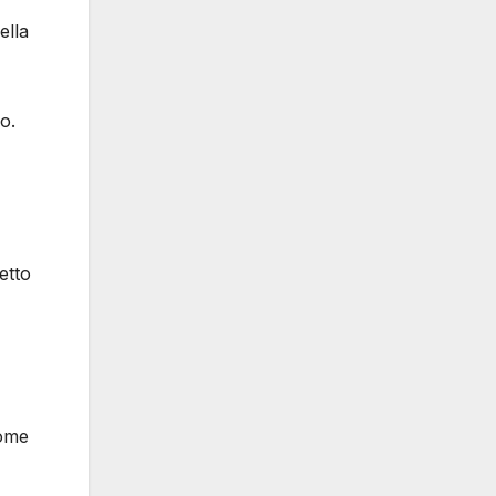
ella
o.
etto
come