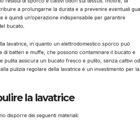
residui di sporco e cattivi odori sui tessuti. Inoltre, la
ibuire a prolungarne la durata e a prevenire eventuali guas
e è quindi un’operazione indispensabile per garantire
del bucato.
ella lavatrice, in quanto un elettrodomestico sporco può
one di batteri e muffe, che possono contaminare il bucato e
ce pulita assicura un bucato fresco e pulito, senza cattivi od
alla pulizia regolare della lavatrice è un investimento per la
ulire la lavatrice
io disporre dei seguenti materiali: