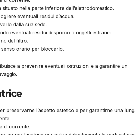
te situato nella parte inferiore dell’elettrodomestico.
cogliere eventuali residui d’acqua.
overlo dalla sua sede.
endo eventuali residui di sporco o oggetti estranei.
no del filtro.
in senso orario per bloccarlo.
tribuisce a prevenire eventuali ostruzioni e a garantire un
avaggio.
atrice
 per preservarne l’aspetto estetico e per garantirne una lung
ente:
a di corrente.
ersivo per lavatrice per pulire delicatamente le parti estern