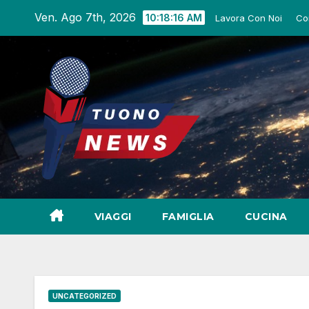
Salta
Ven. Ago 7th, 2026
10:18:17 AM
Lavora Con Noi
Co
al
contenuto
VIAGGI
FAMIGLIA
CUCINA
UNCATEGORIZED