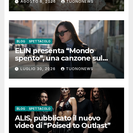
AGOSTO 6, 2026
TUONONEWS
guarda”
BLOG
SPETTACOLO
ELIN presenta “Mondo
spento”, una canzone sul
coraggio di lasciare andare i
LUGLIO 30, 2026
TUONONEWS
pensieri negativi
BLOG
SPETTACOLO
ALIS, pubblicato il nuovo
video di “Poised to Outlast”