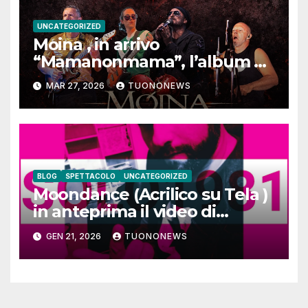
UNCATEGORIZED
Moina , in arrivo
“Mamanonmama”, l’album di
debutto per Ghost Record
MAR 27, 2026
TUONONEWS
BLOG
SPETTACOLO
UNCATEGORIZED
Moondance (Acrilico su Tela )
in anteprima il video di
SOLO1981
GEN 21, 2026
TUONONEWS