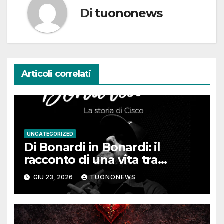
Di
tuononews
Articoli correlati
UNCATEGORIZED
Di Bonardi in Bonardi: il
racconto di una vita tra
memoria, musica e identità
GIU 23, 2026
TUONONEWS