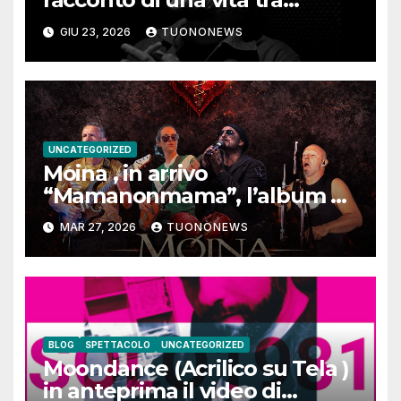
memoria, musica e identità
GIU 23, 2026
TUONONEWS
UNCATEGORIZED
Moina , in arrivo
“Mamanonmama”, l’album di
debutto per Ghost Record
MAR 27, 2026
TUONONEWS
BLOG
SPETTACOLO
UNCATEGORIZED
Moondance (Acrilico su Tela )
in anteprima il video di