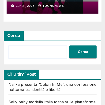
SOLO1981
GEN 21, 2026
TUONONEWS
Cerca
Cerca
Gli Ultimi Post
Nalixa presenta “Colori In Me”, una confessione
notturna tra identità e libertà
Selly baby modella Italia torna sulle piattaforme