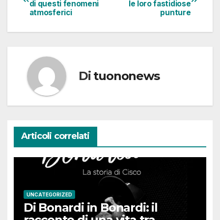
di questi fenomeni
le loro fastidiose
articoli
atmosferici
punture
Di
tuononews
Articoli correlati
UNCATEGORIZED
Di Bonardi in Bonardi: il
racconto di una vita tra