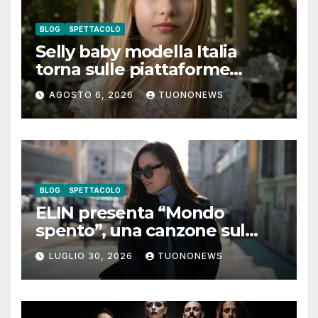
BLOG
SPETTACOLO
Selly baby modella Italia
torna sulle piattaforme
digitali con “Luna lei mi
AGOSTO 6, 2026
TUONONEWS
guarda”
BLOG
SPETTACOLO
ELIN presenta “Mondo
spento”, una canzone sul
coraggio di lasciare andare i
LUGLIO 30, 2026
TUONONEWS
pensieri negativi