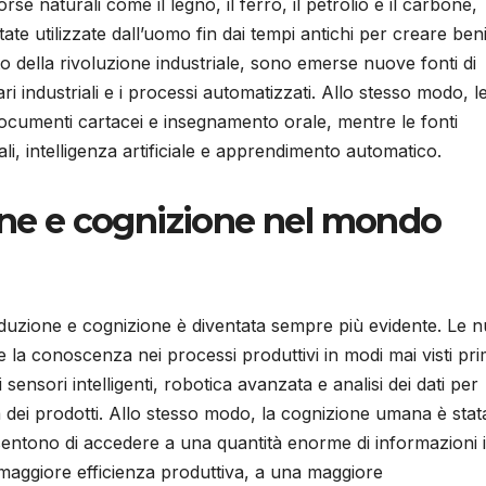
rse naturali come il legno, il ferro, il petrolio e il carbone,
te utilizzate dall’uomo fin dai tempi antichi per creare ben
nto della rivoluzione industriale, sono emerse nuove fonti di
i industriali e i processi automatizzati. Allo stesso modo, l
, documenti cartacei e insegnamento orale, mentre le fonti
, intelligenza artificiale e apprendimento automatico.
ione e cognizione nel mondo
uzione e cognizione è diventata sempre più evidente. Le 
re la conoscenza nei processi produttivi in modi mai visti pri
 sensori intelligenti, robotica avanzata e analisi dei dati per
à dei prodotti. Allo stesso modo, la cognizione umana è stat
onsentono di accedere a una quantità enorme di informazioni 
maggiore efficienza produttiva, a una maggiore