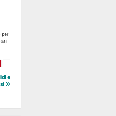
o
o
e per
bali
idi e
si