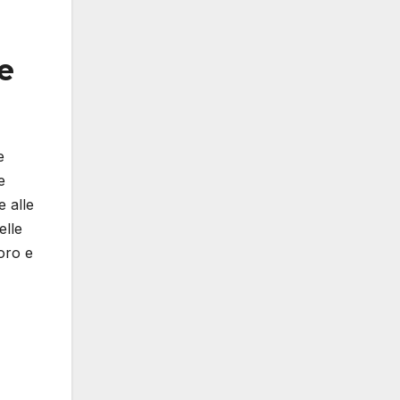
 e
e
e
e alle
elle
voro e