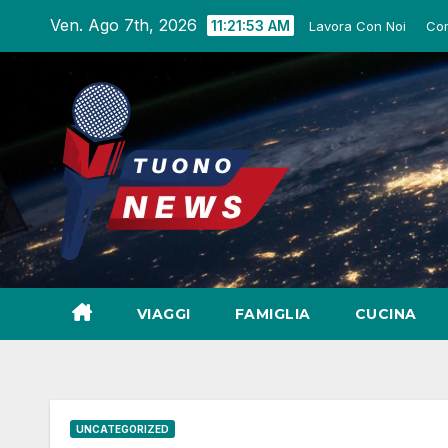
Salta
Ven. Ago 7th, 2026
11:21:54 AM
Lavora Con Noi
Co
al
contenuto
VIAGGI
FAMIGLIA
CUCINA
UNCATEGORIZED