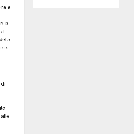
one e
ella
 di
della
one.
 di
uto
alle