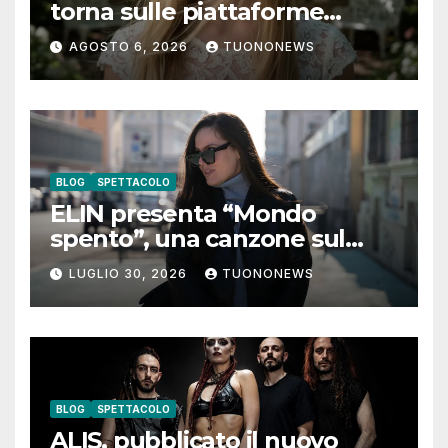
torna sulle piattaforme
digitali con “Luna lei mi
AGOSTO 6, 2026
TUONONEWS
guarda”
BLOG
SPETTACOLO
ELIN presenta “Mondo
spento”, una canzone sul
coraggio di lasciare andare i
LUGLIO 30, 2026
TUONONEWS
pensieri negativi
BLOG
SPETTACOLO
ALIS, pubblicato il nuovo