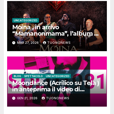
UNCATEGORIZED
Moina , in arrivo
“Mamanonmama”, l’album di
debutto per Ghost Record
MAR 27, 2026
TUONONEWS
BLOG
SPETTACOLO
UNCATEGORIZED
Moondance (Acrilico su Tela )
in anteprima il video di
SOLO1981
GEN 21, 2026
TUONONEWS