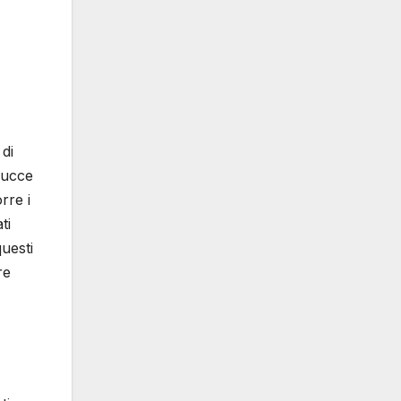
 di
grucce
rre i
ti
uesti
re