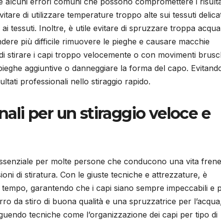
re alcuni errori comuni che possono compromettere i risulta
tare di utilizzare temperature troppo alte sui tessuti delicat
 tessuti. Inoltre, è utile evitare di spruzzare troppa acqua
endere più difficile rimuovere le pieghe e causare macchie
 di stirare i capi troppo velocemente o con movimenti brusch
pieghe aggiuntive o danneggiare la forma del capo. Evitand
ltati professionali nello stiraggio rapido.
nali per un stiraggio veloce e
à essenziale per molte persone che conducono una vita frene
oni di stiratura. Con le giuste tecniche e attrezzature, è
oco tempo, garantendo che i capi siano sempre impeccabili e p
ro da stiro di buona qualità e una spruzzatrice per l’acqua
 Seguendo tecniche come l’organizzazione dei capi per tipo di