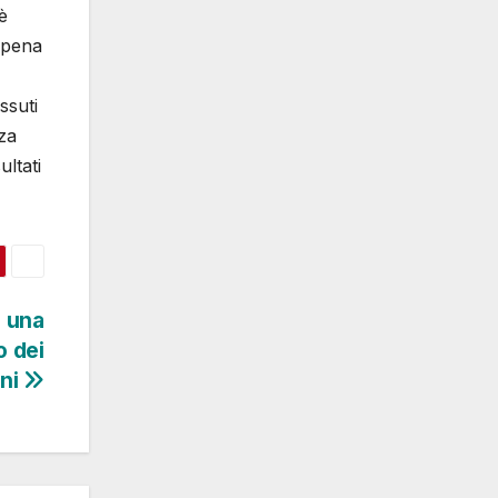
è
ppena
ssuti
nza
ultati
e una
o dei
ni