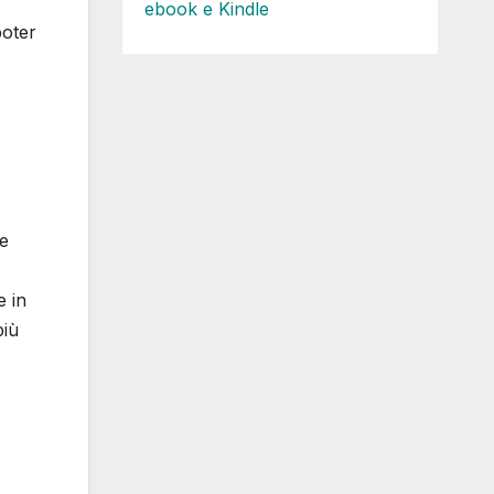
ebook e Kindle
poter
le
e in
più