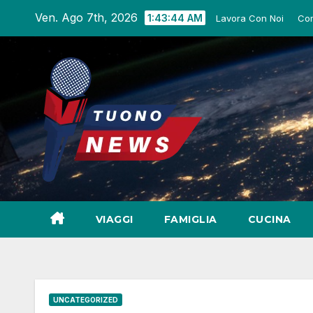
Salta
Ven. Ago 7th, 2026
1:43:46 AM
Lavora Con Noi
Com
al
contenuto
VIAGGI
FAMIGLIA
CUCINA
UNCATEGORIZED