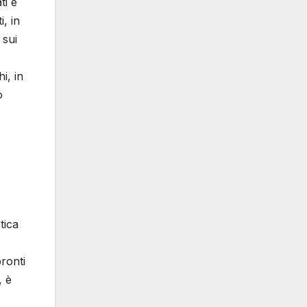
ti e
i, in
 sui
i, in
o
tica
ronti
, è