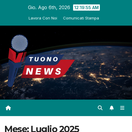
Salta
Gio. Ago 6th, 2026
12:19:56 AM
al
Lavora Con Noi
Comunicati Stampa
contenuto
Mese:
Luglio 2025