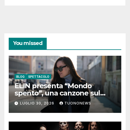
You missed
BLOG
SPETTACOLO
ELIN presenta “Mondo
spento”, una canzone sul
coraggio di lasciare andare i
LUGLIO 30, 2026
TUONONEWS
pensieri negativi