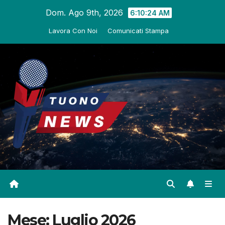
Salta
Dom. Ago 9th, 2026
6:10:25 AM
al
Lavora Con Noi
Comunicati Stampa
contenuto
Mese:
Luglio 2026