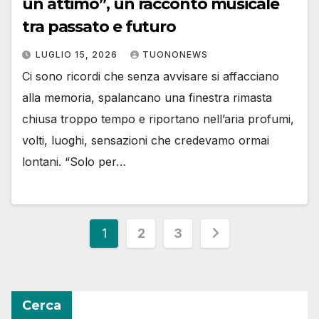
un attimo”, un racconto musicale
tra passato e futuro
LUGLIO 15, 2026
TUONONEWS
Ci sono ricordi che senza avvisare si affacciano
alla memoria, spalancano una finestra rimasta
chiusa troppo tempo e riportano nell’aria profumi,
volti, luoghi, sensazioni che credevamo ormai
lontani. “Solo per…
Paginazione
1
2
3
degli
articoli
Cerca