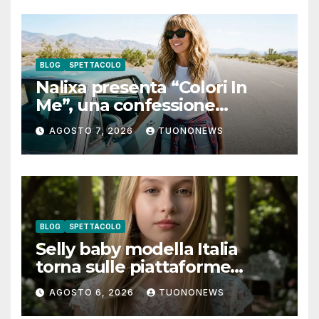
BLOG
SPETTACOLO
Nalixa presenta “Colori In
Me”, una confessione
notturna tra identità e libertà
AGOSTO 7, 2026
TUONONEWS
BLOG
SPETTACOLO
Selly baby modella Italia
torna sulle piattaforme
digitali con “Luna lei mi
AGOSTO 6, 2026
TUONONEWS
guarda”