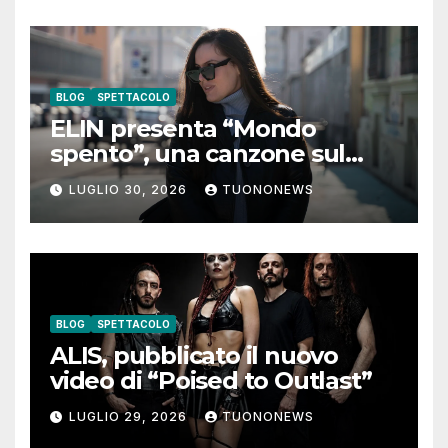
BLOG
SPETTACOLO
ELIN presenta “Mondo
spento”, una canzone sul
coraggio di lasciare andare i
LUGLIO 30, 2026
TUONONEWS
pensieri negativi
BLOG
SPETTACOLO
ALIS, pubblicato il nuovo
video di “Poised to Outlast”
LUGLIO 29, 2026
TUONONEWS