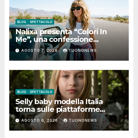
BLOG
SPETTACOLO
Nalixa presenta “Colori In
Me”, una confessione
notturna tra identità e libertà
AGOSTO 7, 2026
TUONONEWS
BLOG
SPETTACOLO
Selly baby modella Italia
torna sulle piattaforme
digitali con “Luna lei mi
AGOSTO 6, 2026
TUONONEWS
guarda”