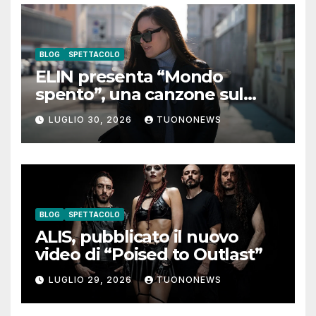
BLOG
SPETTACOLO
ELIN presenta “Mondo
spento”, una canzone sul
coraggio di lasciare andare i
LUGLIO 30, 2026
TUONONEWS
pensieri negativi
BLOG
SPETTACOLO
ALIS, pubblicato il nuovo
video di “Poised to Outlast”
LUGLIO 29, 2026
TUONONEWS