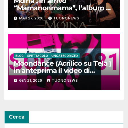
Moina , in arrivo
“Mamanonmama”, l’album di
debutto per Ghost Record
MAR 27, 2026
TUONONEWS
BLOG
SPETTACOLO
UNCATEGORIZED
Moondance (Acrilico su Tela )
in anteprima il video di
SOLO1981
GEN 21, 2026
TUONONEWS
Cerca