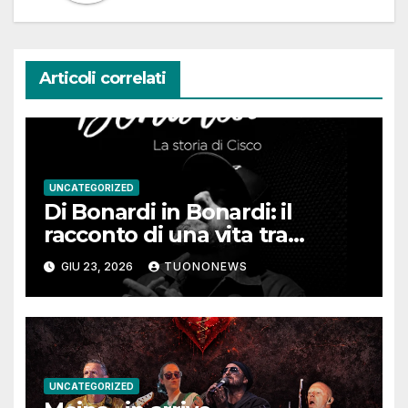
Articoli correlati
UNCATEGORIZED
Di Bonardi in Bonardi: il
racconto di una vita tra
memoria, musica e identità
GIU 23, 2026
TUONONEWS
UNCATEGORIZED