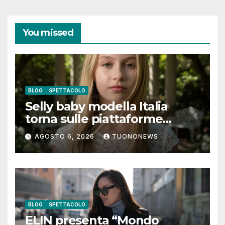
You missed
BLOG
SPETTACOLO
Selly baby modella Italia
torna sulle piattaforme
digitali con “Luna lei mi
AGOSTO 6, 2026
TUONONEWS
guarda”
BLOG
SPETTACOLO
ELIN presenta “Mondo