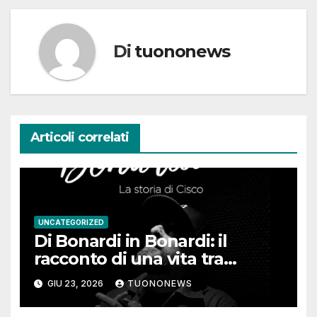
Di
tuononews
Articoli correlati
UNCATEGORIZED
Di Bonardi in Bonardi: il
racconto di una vita tra
memoria, musica e identità
GIU 23, 2026
TUONONEWS