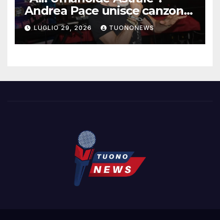
Andrea Pace unisce canzone
d’autore e ricerca
LUGLIO 29, 2026
TUONONEWS
contemporanea