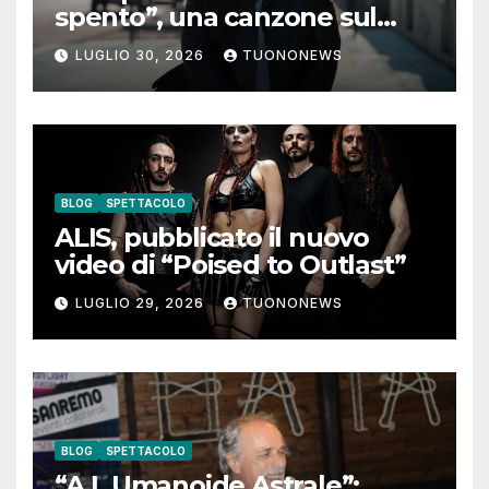
spento”, una canzone sul
coraggio di lasciare andare i
LUGLIO 30, 2026
TUONONEWS
pensieri negativi
BLOG
SPETTACOLO
ALIS, pubblicato il nuovo
video di “Poised to Outlast”
LUGLIO 29, 2026
TUONONEWS
BLOG
SPETTACOLO
“A.I. Umanoide Astrale”: