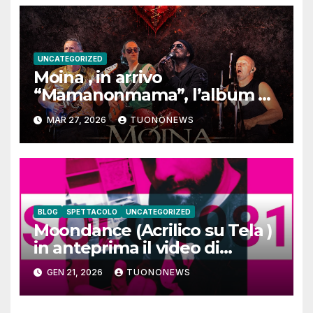
UNCATEGORIZED
Moina , in arrivo
“Mamanonmama”, l’album di
debutto per Ghost Record
MAR 27, 2026
TUONONEWS
BLOG
SPETTACOLO
UNCATEGORIZED
Moondance (Acrilico su Tela )
in anteprima il video di
SOLO1981
GEN 21, 2026
TUONONEWS