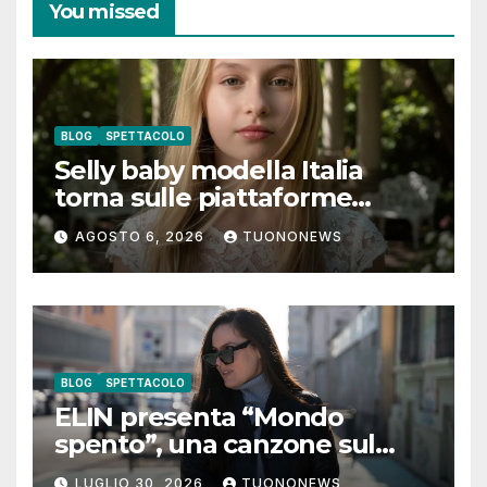
You missed
BLOG
SPETTACOLO
Selly baby modella Italia
torna sulle piattaforme
digitali con “Luna lei mi
AGOSTO 6, 2026
TUONONEWS
guarda”
BLOG
SPETTACOLO
ELIN presenta “Mondo
spento”, una canzone sul
coraggio di lasciare andare i
LUGLIO 30, 2026
TUONONEWS