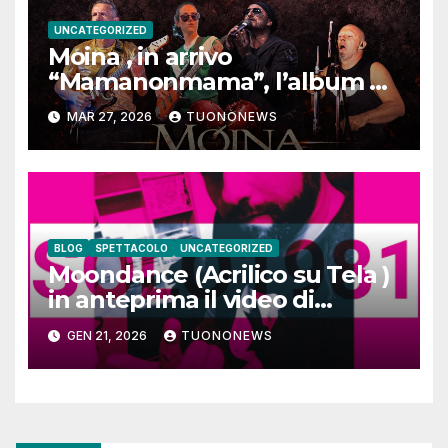
UNCATEGORIZED
Moina , in arrivo
“Mamanonmama”, l’album di
debutto per Ghost Record
MAR 27, 2026
TUONONEWS
BLOG
SPETTACOLO
UNCATEGORIZED
Moondance (Acrilico su Tela )
in anteprima il video di
SOLO1981
GEN 21, 2026
TUONONEWS