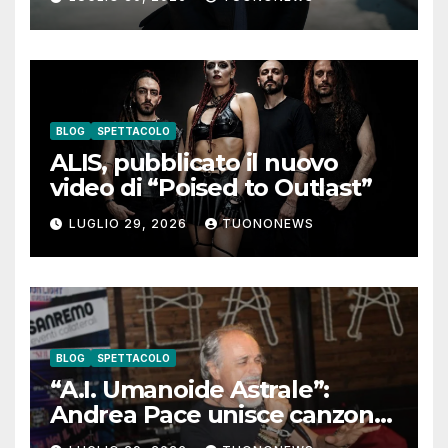
pensieri negativi
BLOG
SPETTACOLO
ALIS, pubblicato il nuovo
video di “Poised to Outlast”
LUGLIO 29, 2026
TUONONEWS
BLOG
SPETTACOLO
“A.I. Umanoide Astrale”:
Andrea Pace unisce canzone
d’autore e ricerca