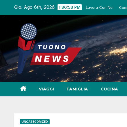
Salta
Gio. Ago 6th, 2026
1:36:54 PM
Lavora Con Noi
Com
al
contenuto
VIAGGI
FAMIGLIA
CUCINA
UNCATEGORIZED