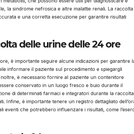
i metaboliti, che possono essere utili per diagnosticare e
e, la sindrome nefrosica e altre malattie renali. La raccolta
curata e una corretta esecuzione per garantire risultati
olta delle urine delle 24 ore
4 ore, è importante seguire alcune indicazioni per garantire l
abile informare il paziente sul procedimento e spiegargli
. Inoltre, è necessario fornire al paziente un contenitore
essere conservato in un luogo fresco e buio durante il
zione di determinati farmaci e integratori durante la raccolta
ti. Infine, è importante tenere un registro dettagliato dell’or
ali eventi che potrebbero influenzare i risultati, come l’eserc