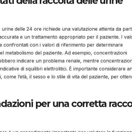
tati della raccolta delle urine
lle urine delle 24 ore richiede una valutazione attenta da part
accurata e un trattamento appropriato per il paziente. I val
e confrontati con i valori di riferimento per determinare
 nel metabolismo del paziente. Ad esempio, concentrazioni
otrebbero indicare un problema renale, mentre concentrazion
dicative di squilibri elettrolitici. È importante considerare 
i, come l’età, il sesso e lo stile di vita del paziente, per otte
azioni per una corretta racco