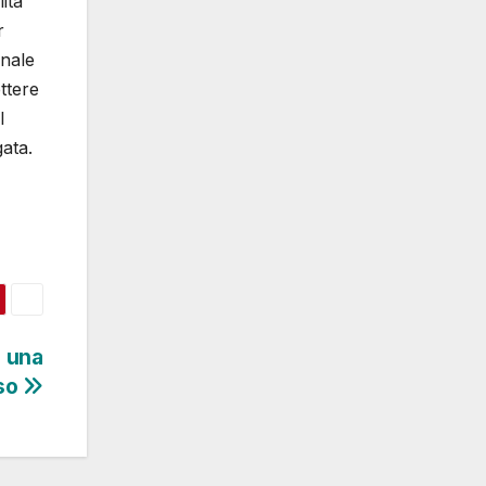
ità
r
onale
ttere
l
gata.
o una
sso