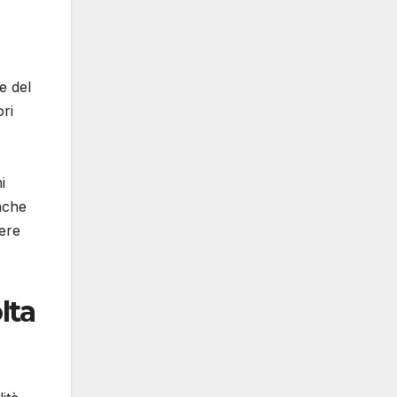
e del
ori
i
anche
nere
lta