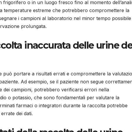
frigorifero o in un luogo fresco fino al momento dell’analis
a o a temperature estreme che potrebbero compromettere la
nsegnare i campioni al laboratorio nel minor tempo possibile
servazione prolungata.
olta inaccurata delle urine de
e può portare a risultati errati e compromettere la valutazi
 paziente. Ad esempio, se il paziente non segue correttamen
e dei campioni, potrebbero verificarsi errori nella
odio o potassio, che sono fondamentali per valutare la
terminati farmaci o integratori durante la raccolta potrebbe
 errate dei dati.