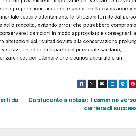
4 ore è un procedimento importante per valutare la funzional
ede una preparazione accurata e una corretta esecuzione pe
fondamentale seguire attentamente le istruzioni fornite dal pers
ne della raccolta, evitando errori che potrebbero comprome
te conservare i campioni in modo appropriato e consegnarli a
e alterazioni dei risultati dovute alla conservazione prolun
na valutazione attenta da parte del personale sanitario,
uenzare i dati per ottenere una diagnosi accurata e un
erti da
Da studente a notaio: il cammino vers
carriera di succe