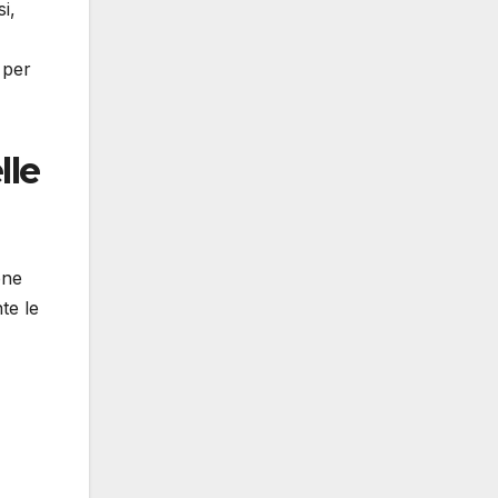
i,
 per
lle
one
te le