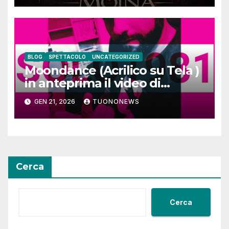
BLOG
SPETTACOLO
UNCATEGORIZED
Moondance (Acrilico su Tela )
in anteprima il video di
SOLO1981
GEN 21, 2026
TUONONEWS
Cerca
Cerca