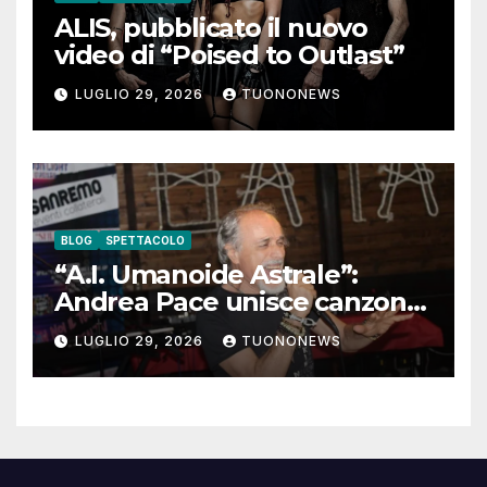
ALIS, pubblicato il nuovo
video di “Poised to Outlast”
LUGLIO 29, 2026
TUONONEWS
BLOG
SPETTACOLO
“A.I. Umanoide Astrale”:
Andrea Pace unisce canzone
d’autore e ricerca
LUGLIO 29, 2026
TUONONEWS
contemporanea