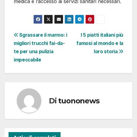
medica e l’accesso ai servizi sanitari necessari.
Navigazione
Sgrassare il marmo: i
I 5 piatti italiani più
migliori trucchi fai-da-
famosi al mondo e la
articoli
te per una pulizia
loro storia
impeccabile
Di
tuononews