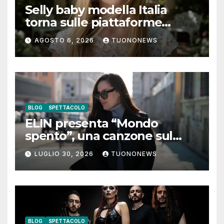
Selly baby modella Italia
torna sulle piattaforme
digitali con “Luna lei mi
AGOSTO 6, 2026
TUONONEWS
guarda”
BLOG
SPETTACOLO
ELIN presenta “Mondo
spento”, una canzone sul
coraggio di lasciare andare i
LUGLIO 30, 2026
TUONONEWS
pensieri negativi
BLOG
SPETTACOLO