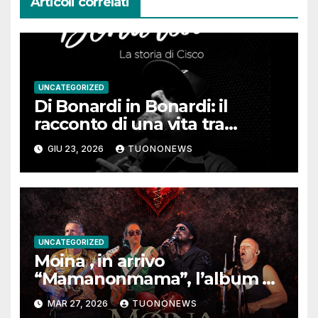
Articoli correlati
UNCATEGORIZED
Di Bonardi in Bonardi: il
racconto di una vita tra
memoria, musica e identità
GIU 23, 2026
TUONONEWS
UNCATEGORIZED
Moina , in arrivo
“Mamanonmama”, l’album di
debutto per Ghost Record
MAR 27, 2026
TUONONEWS