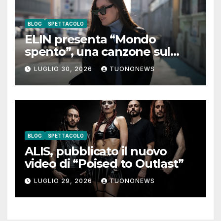
BLOG
SPETTACOLO
ELIN presenta “Mondo
spento”, una canzone sul
coraggio di lasciare andare i
LUGLIO 30, 2026
TUONONEWS
pensieri negativi
BLOG
SPETTACOLO
ALIS, pubblicato il nuovo
video di “Poised to Outlast”
LUGLIO 29, 2026
TUONONEWS