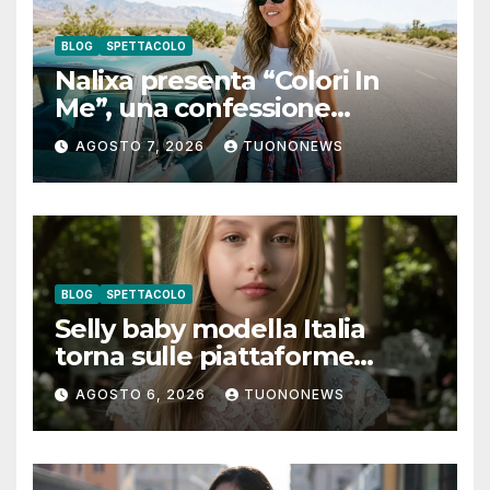
BLOG
SPETTACOLO
Nalixa presenta “Colori In
Me”, una confessione
notturna tra identità e libertà
AGOSTO 7, 2026
TUONONEWS
BLOG
SPETTACOLO
Selly baby modella Italia
torna sulle piattaforme
digitali con “Luna lei mi
AGOSTO 6, 2026
TUONONEWS
guarda”