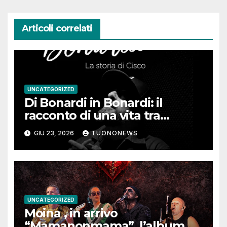
Articoli correlati
UNCATEGORIZED
Di Bonardi in Bonardi: il
racconto di una vita tra
memoria, musica e identità
GIU 23, 2026
TUONONEWS
UNCATEGORIZED
Moina , in arrivo
“Mamanonmama”, l’album di