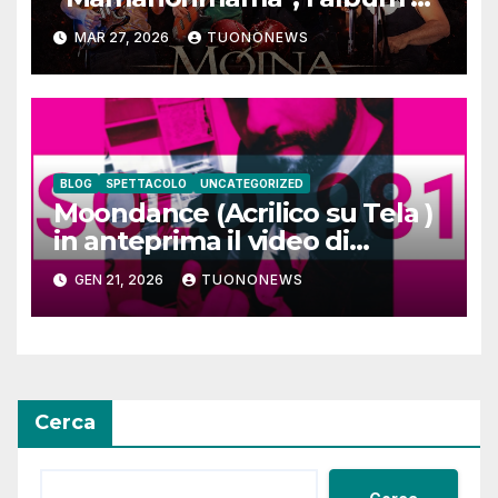
debutto per Ghost Record
MAR 27, 2026
TUONONEWS
BLOG
SPETTACOLO
UNCATEGORIZED
Moondance (Acrilico su Tela )
in anteprima il video di
SOLO1981
GEN 21, 2026
TUONONEWS
Cerca