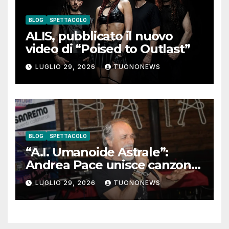
BLOG
SPETTACOLO
ALIS, pubblicato il nuovo
video di “Poised to Outlast”
LUGLIO 29, 2026
TUONONEWS
BLOG
SPETTACOLO
“A.I. Umanoide Astrale”:
Andrea Pace unisce canzone
d’autore e ricerca
LUGLIO 29, 2026
TUONONEWS
contemporanea