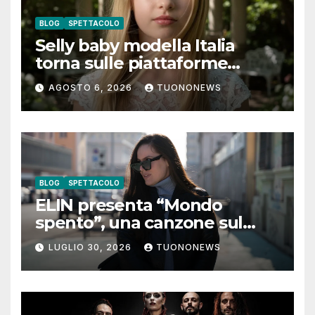
BLOG
SPETTACOLO
Selly baby modella Italia
torna sulle piattaforme
digitali con “Luna lei mi
AGOSTO 6, 2026
TUONONEWS
guarda”
BLOG
SPETTACOLO
ELIN presenta “Mondo
spento”, una canzone sul
coraggio di lasciare andare i
LUGLIO 30, 2026
TUONONEWS
pensieri negativi