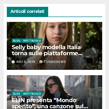
Articoli correlati
BLOG
SPETTACOLO
Selly baby modella Italia
torna sulle piattaforme
digitali con “Luna lei mi
AGO 6, 2026
TUONONEWS
guarda”
BLOG
SPETTACOLO
ELIN presenta “Mondo
spento”, una canzone sul