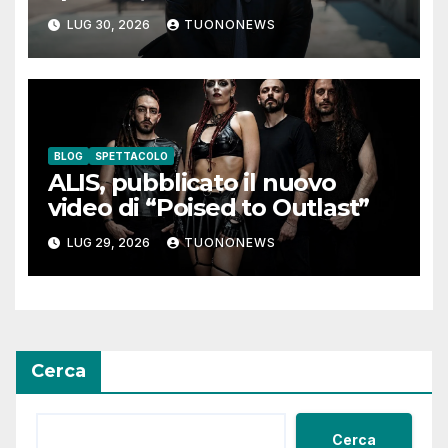
coraggio di lasciare andare i
LUG 30, 2026
TUONONEWS
pensieri negativi
BLOG
SPETTACOLO
ALIS, pubblicato il nuovo
video di “Poised to Outlast”
LUG 29, 2026
TUONONEWS
Cerca
Cerca