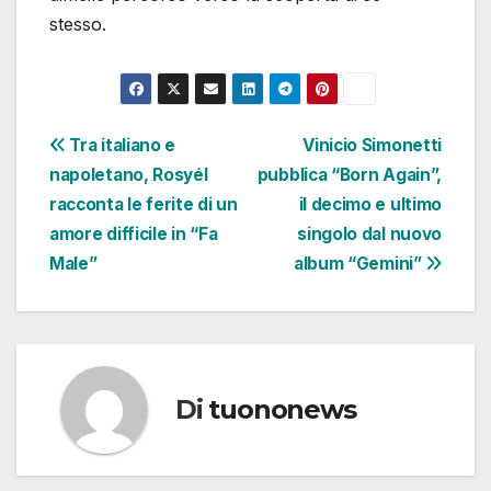
stesso.
Navigazione
Tra italiano e
Vinicio Simonetti
napoletano, Rosyél
pubblica “Born Again”,
articoli
racconta le ferite di un
il decimo e ultimo
amore difficile in “Fa
singolo dal nuovo
Male”
album “Gemini”
Di
tuononews