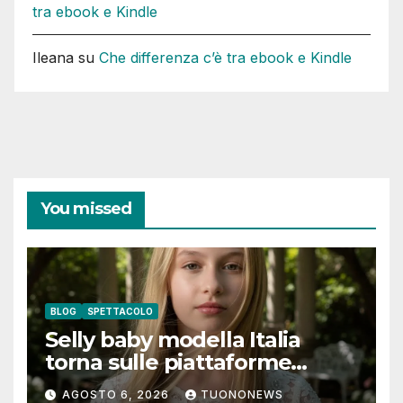
tra ebook e Kindle
Ileana
su
Che differenza c’è tra ebook e Kindle
You missed
BLOG
SPETTACOLO
Selly baby modella Italia
torna sulle piattaforme
digitali con “Luna lei mi
AGOSTO 6, 2026
TUONONEWS