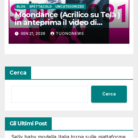
BLOG
SPETTACOLO
UNCATEGORIZED
Moondance (Acrilico su Tela )
in anteprima il video di
SOLO1981
GEN 21, 2026
TUONONEWS
Cerca
Cerca
Gli Ultimi Post
Selly baby modella Italia torna sulle piattaforme