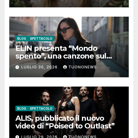
guarda”
BLOG
SPETTACOLO
ELIN presenta “Mondo
spento”, una canzone sul
coraggio di lasciare andare i
LUGLIO 30, 2026
TUONONEWS
pensieri negativi
BLOG
SPETTACOLO
ALIS, pubblicato il nuovo
video di “Poised to Outlast”
LUGLIO 29, 2026
TUONONEWS