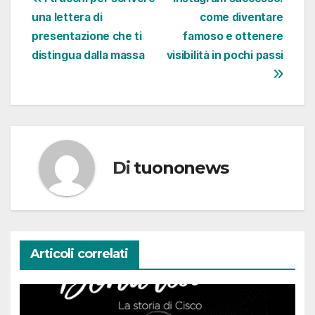
Navigazione
una lettera di
come diventare
articoli
presentazione che ti
famoso e ottenere
distingua dalla massa
visibilità in pochi passi
Di
tuononews
Articoli correlati