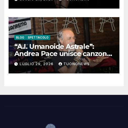
BLOG
SPETTACOLO
“A.I. Umanoide Astrale”:
Andrea Pace unisce canzone
d’autore e ricerca
LUGLIO 29, 2026
TUONONEWS
contemporanea