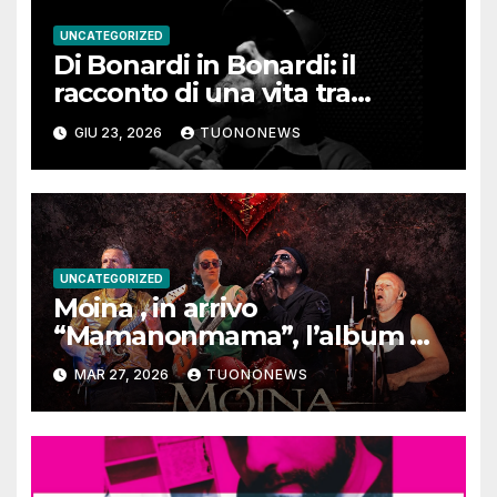
UNCATEGORIZED
Di Bonardi in Bonardi: il
racconto di una vita tra
memoria, musica e identità
GIU 23, 2026
TUONONEWS
UNCATEGORIZED
Moina , in arrivo
“Mamanonmama”, l’album di
debutto per Ghost Record
MAR 27, 2026
TUONONEWS