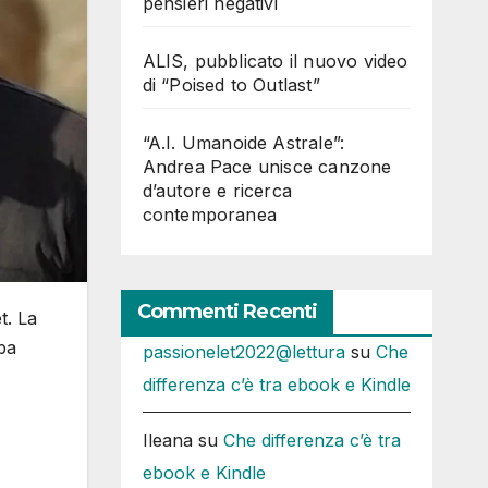
pensieri negativi
ALIS, pubblicato il nuovo video
di “Poised to Outlast”
“A.I. Umanoide Astrale”:
Andrea Pace unisce canzone
d’autore e ricerca
contemporanea
Commenti Recenti
t. La
pa
passionelet2022@lettura
su
Che
differenza c’è tra ebook e Kindle
Ileana
su
Che differenza c’è tra
ebook e Kindle