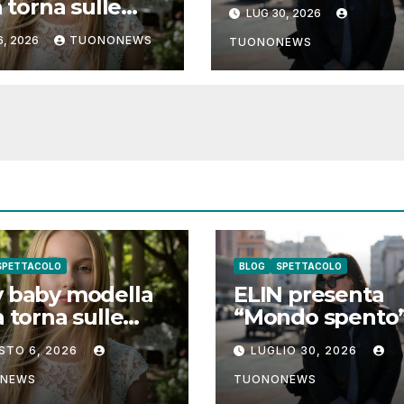
una canzone sul
a torna sulle
LUG 30, 2026
coraggio di lasci
taforme digitali
6, 2026
TUONONEWS
andare i pensier
TUONONEWS
“Luna lei mi
negativi
rda”
SPETTACOLO
BLOG
SPETTACOLO
y baby modella
ELIN presenta
ia torna sulle
“Mondo spento”
taforme digitali
una canzone su
STO 6, 2026
LUGLIO 30, 2026
“Luna lei mi
coraggio di lasc
rda”
andare i pensier
NEWS
TUONONEWS