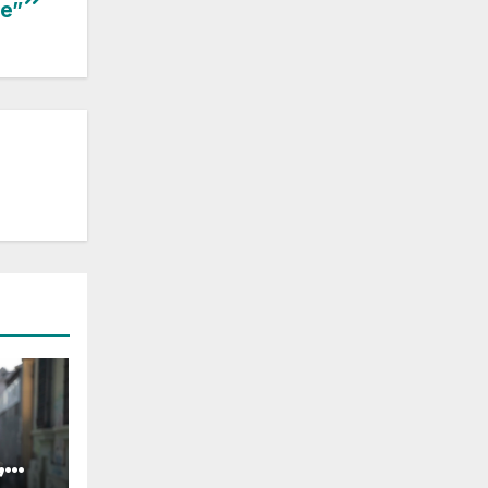
ce”
,