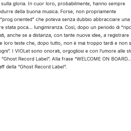
sulla gloria. In cuor loro, probabilmente, hanno sempre
produrre della buona musica. Forse, non propriamente
ne “prog oriented” che poteva senza dubbio abbracciare una
pre stata poca… lungimiranza. Così, dopo un periodo di “rip
vati, anche se a distanza, con tante nuove idee, a registrare
e loro teste che, dopo tutto, non è mai troppo tardi e non s
ogni”. I VIOLet sono onorati, orgogliosi e con l’umore alle st
fica “Ghost Record Label”. Alla frase “WELCOME ON BOARD…
aff della “Ghost Record Label”.