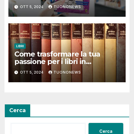
quotidiana
OTT 5, 2024
TUONONEWS
LIBRI
Come trasformare la tua
passione per i libri in
un’esperienza coinvolgente
OTT 5, 2024
TUONONEWS
Cerca
Cerca