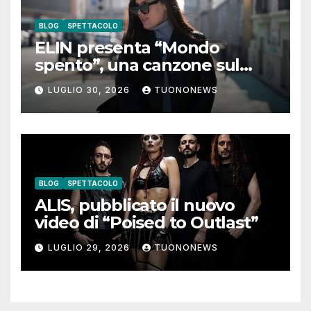
BLOG
SPETTACOLO
ELIN presenta “Mondo
spento”, una canzone sul
coraggio di lasciare andare i
LUGLIO 30, 2026
TUONONEWS
pensieri negativi
BLOG
SPETTACOLO
ALIS, pubblicato il nuovo
video di “Poised to Outlast”
LUGLIO 29, 2026
TUONONEWS