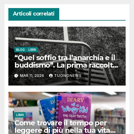
Articoli correlati
BLOG
LIBRI
“Quel soffio tra l’anarchia e il
buddismo”. La prima raccolta
poetica di Paolo Modolo
MAR 11, 2026
TUONONEWS
LIBRI
Come trovare il tempo per
leggere di più nella tua vita