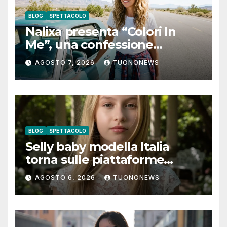
BLOG
SPETTACOLO
Nalixa presenta “Colori In
Me”, una confessione
notturna tra identità e libertà
AGOSTO 7, 2026
TUONONEWS
BLOG
SPETTACOLO
Selly baby modella Italia
torna sulle piattaforme
digitali con “Luna lei mi
AGOSTO 6, 2026
TUONONEWS
guarda”