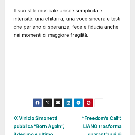
Il suo stile musicale unisce semplicità e
intensità: una chitarra, una voce sincera e testi
che parlano di speranza, fede e fiducia anche
nei momenti di maggiore fragilità.
Navigazione
Vinicio Simonetti
“Freedom’s Call”:
pubblica “Born Again”,
LIANO trasforma
articoli
il decimo e ultimo
quarant’anni di