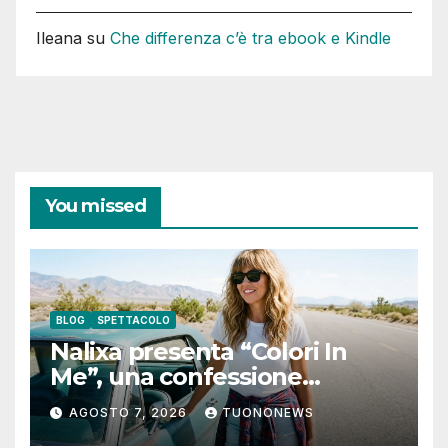
Ileana
su
Che differenza c’è tra ebook e Kindle
You missed
BLOG
SPETTACOLO
Nalixa presenta “Colori In
Me”, una confessione
notturna tra identità e libertà
AGOSTO 7, 2026
TUONONEWS