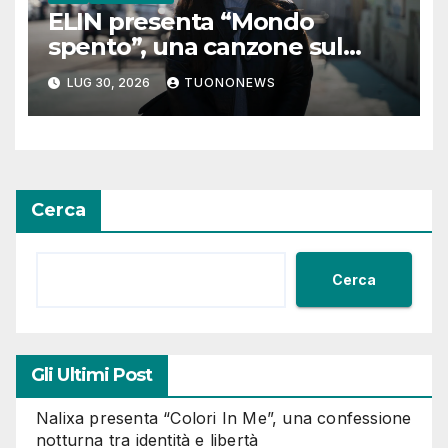
ELIN presenta “Mondo
spento”, una canzone sul
coraggio di lasciare andare i
LUG 30, 2026
TUONONEWS
pensieri negativi
Cerca
Cerca
Gli Ultimi Post
Nalixa presenta “Colori In Me”, una confessione
notturna tra identità e libertà