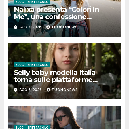
BLOG
SPETTACOLO
Nalixa presenta “Colori In
Me”, una confessione
notturna tra identità e libertà
AGO 7, 2026
TUONONEWS
BLOG
SPETTACOLO
Selly baby modella Italia
torna sulle piattaforme
digitali con “Luna lei mi
AGO 6, 2026
TUONONEWS
guarda”
BLOG
SPETTACOLO