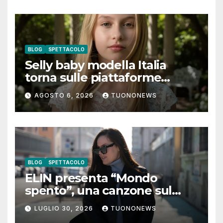
BLOG
SPETTACOLO
Selly baby modella Italia
torna sulle piattaforme
digitali con “Luna lei mi
AGOSTO 6, 2026
TUONONEWS
guarda”
BLOG
SPETTACOLO
ELIN presenta “Mondo
spento”, una canzone sul
coraggio di lasciare andare i
LUGLIO 30, 2026
TUONONEWS
pensieri negativi