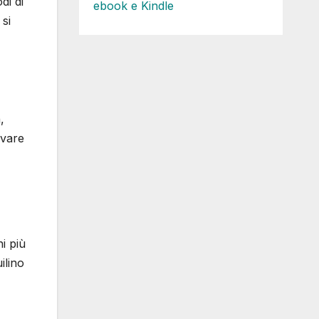
di di
ebook e Kindle
 si
,
ovare
ni più
ilino