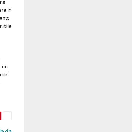
una
ere in
mento
ibile
i
e un
ilini
a
da da