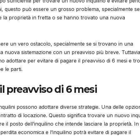
empo sufficiente per trovare un nuovo inquilino e evitare perio
uilini, questo può essere un grosso problema, specialmente se
e la proprietà in fretta o se hanno trovato una nuova
essere un vero ostacolo, specialmente se si trovano in una
a nuova sistemazione con un preavviso più breve. Tuttavia
no adottare per evitare di pagare il preavviso di 6 mesi e tr
 le parti.
l preavviso di 6 mesi
 inquilini possono adottare diverse strategie. Una delle opzio
ontratto di locazione. Questo significa trovare un nuovo inqu
il posto dell’inquilino che intende lasciare la proprietà. In
erdita economica e l’inquilino potrà evitare di pagare il