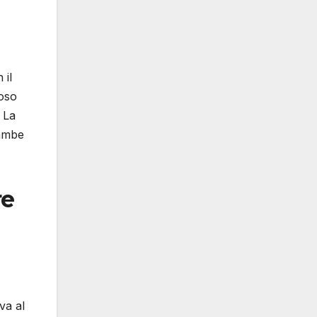
 il
ioso
 La
rambe
re
va al