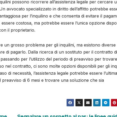
i inquilini possono ricorrere all’assistenza legale per cercare 
n avvocato specializzato in diritto dell’affitto potrebbe ess
antaggiosa per l’inquilino e che consenta di evitare il paga
ò essere costosa, ma potrebbe essere l’unica opzione dispon
on il proprietario.
re un grosso problema per gli inquilini, ma esistono diverse
 di pagarlo. Dalla ricerca di un sostituto per il contratto d
 passando per l’utilizzo del periodo di preavviso per trovar
o nel contratto, ci sono molte opzioni disponibili per gli inqu
caso di necessità, l’assistenza legale potrebbe essere l’ultim
el preavviso di 6 mesi e trovare una soluzione che sia
ome
Segnalare un sospetto al nas: le linee gui