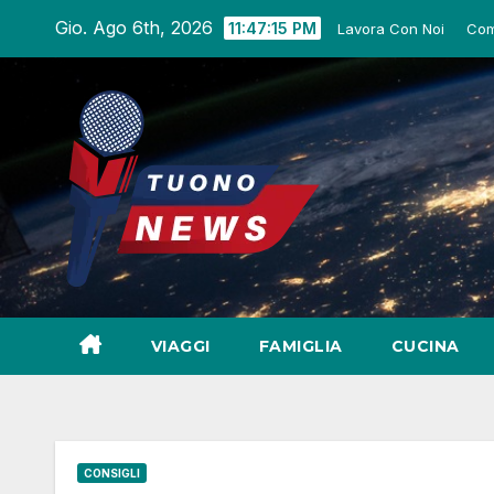
Salta
Gio. Ago 6th, 2026
11:47:16 PM
Lavora Con Noi
Com
al
contenuto
VIAGGI
FAMIGLIA
CUCINA
CONSIGLI