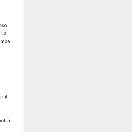
ioso
 La
rambe
r il
potrà