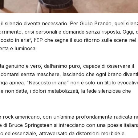
 il silenzio diventa necessario. Per Giulio Brando, quel silen
arrimento, crisi personali e domande senza risposta. Oggi, 
costo in aria”, l’EP che segna il suo ritorno sulle scene nel
erta e luminosa.
sta genuino e vero, dall’animo puro, capace di osservare il
ccontarsi senza maschere, lasciando che ogni brano divent
a apnea. “Nascosto in aria” non è solo un titolo evocativ
se non dette, i dolori metabolizzati, la fede silenziosa che
 e rock americano, con un’anima profondamente radicata ne
ze di Bruce Springsteen si intrecciano con una poesia italian
do ed essenziale, attraversato da distorsioni morbide e