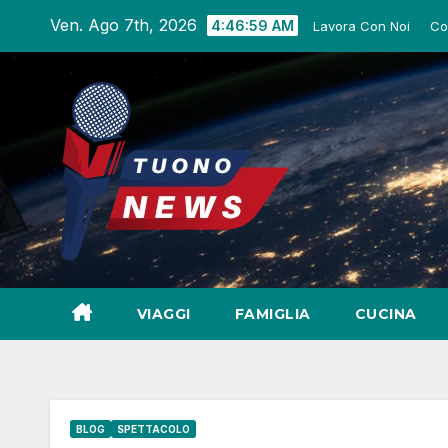
Salta
Ven. Ago 7th, 2026
4:47:01 AM
Lavora Con Noi
Com
al
contenuto
VIAGGI
FAMIGLIA
CUCINA
BLOG
SPETTACOLO