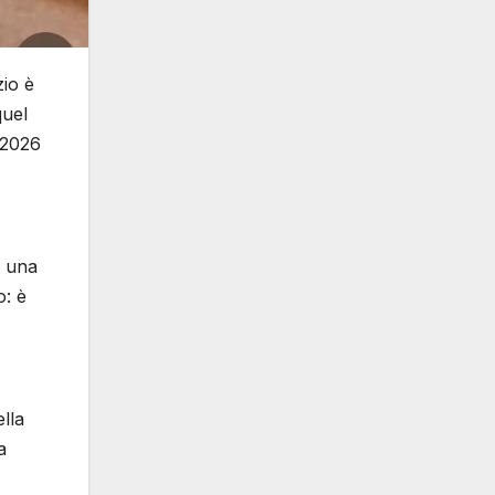
zio è
quel
 2026
i una
o: è
lla
a