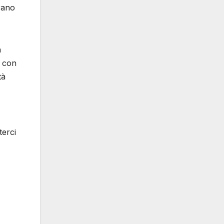
brano
n
o con
tà
terci