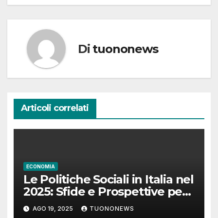
Di
tuononews
Articoli correlati
ECONOMIA
Le Politiche Sociali in Italia nel
2025: Sfide e Prospettive per
una Società in
AGO 19, 2025
TUONONEWS
Trasformazione