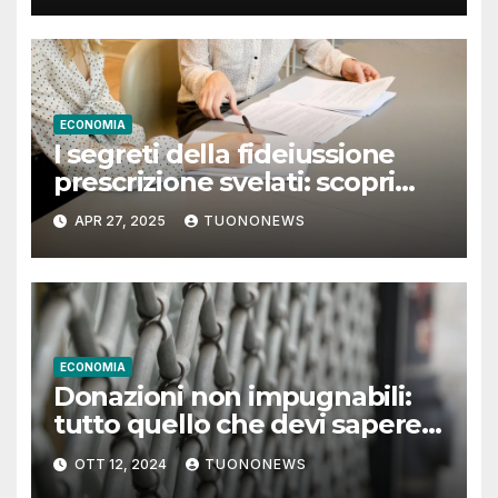
ECONOMIA
I segreti della fideiussione
prescrizione svelati: scopri
cosa fare in caso di
APR 27, 2025
TUONONEWS
controversie
ECONOMIA
Donazioni non impugnabili:
tutto quello che devi sapere
per fare la scelta giusta
OTT 12, 2024
TUONONEWS