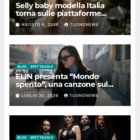
Selly baby modella Italia
torna sulle piattaforme
digitali con “Luna lei mi
AGOSTO 6, 2026
TUONONEWS
guarda”
BLOG
SPETTACOLO
ELIN presenta “Mondo
spento”, una canzone sul
coraggio di lasciare andare i
LUGLIO 30, 2026
TUONONEWS
pensieri negativi
BLOG
SPETTACOLO