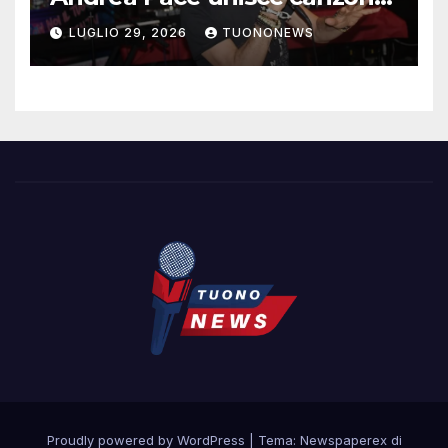
d’autore e ricerca
LUGLIO 29, 2026
TUONONEWS
contemporanea
Proudly powered by WordPress
|
Tema: Newspaperex di