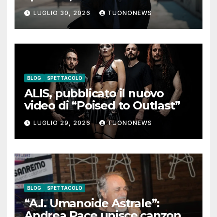
coraggio di lasciare andare i
LUGLIO 30, 2026
TUONONEWS
pensieri negativi
BLOG
SPETTACOLO
ALIS, pubblicato il nuovo
video di “Poised to Outlast”
LUGLIO 29, 2026
TUONONEWS
BLOG
SPETTACOLO
“A.I. Umanoide Astrale”:
Andrea Pace unisce canzone