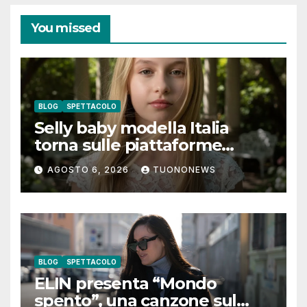
You missed
BLOG
SPETTACOLO
Selly baby modella Italia
torna sulle piattaforme
digitali con “Luna lei mi
AGOSTO 6, 2026
TUONONEWS
guarda”
BLOG
SPETTACOLO
ELIN presenta “Mondo
spento”, una canzone sul