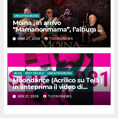
UNCATEGORIZED
Moina , in arrivo
“Mamanonmama”, l’album di
debutto per Ghost Record
MAR 27, 2026
TUONONEWS
BLOG
SPETTACOLO
UNCATEGORIZED
Moondance (Acrilico su Tela )
in anteprima il video di
SOLO1981
GEN 21, 2026
TUONONEWS