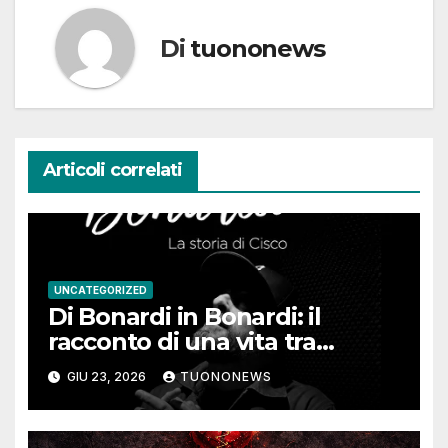
Di
tuononews
Articoli correlati
UNCATEGORIZED
Di Bonardi in Bonardi: il
racconto di una vita tra
memoria, musica e identità
GIU 23, 2026
TUONONEWS