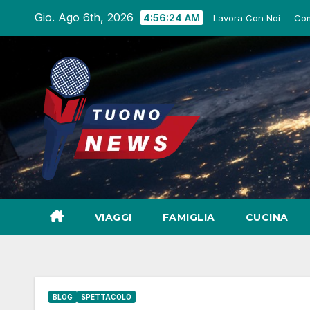
Salta
Gio. Ago 6th, 2026
4:56:26 AM
Lavora Con Noi
Com
al
contenuto
VIAGGI
FAMIGLIA
CUCINA
BLOG
SPETTACOLO