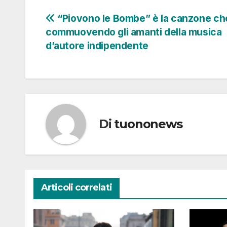
Navigazione
“Piovono le Bombe” è la canzone ch
commuovendo gli amanti della musica
articoli
d’autore indipendente
Di
tuononews
Articoli correlati