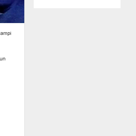
Campi
 un