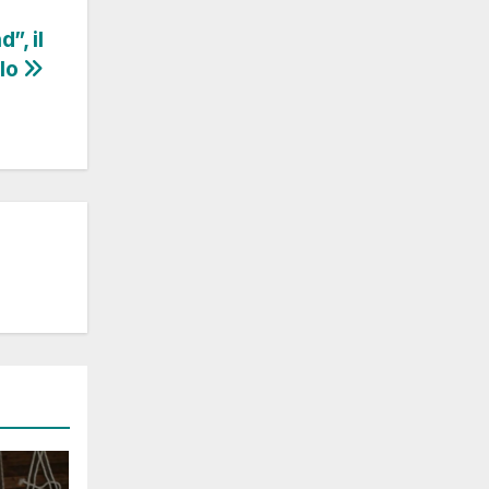
”, il
olo