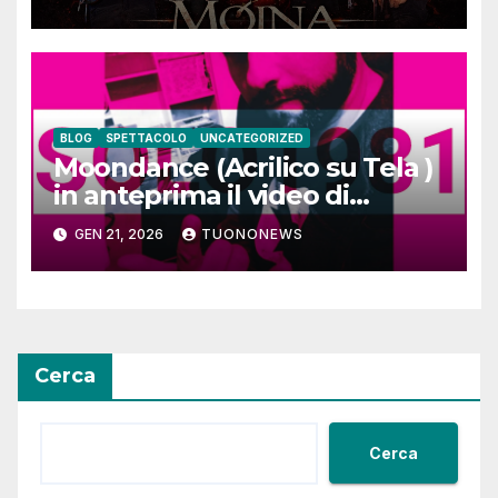
BLOG
SPETTACOLO
UNCATEGORIZED
Moondance (Acrilico su Tela )
in anteprima il video di
SOLO1981
GEN 21, 2026
TUONONEWS
Cerca
Cerca