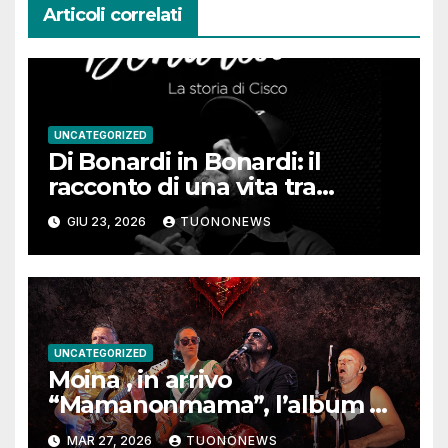
Articoli correlati
UNCATEGORIZED
Di Bonardi in Bonardi: il
racconto di una vita tra
memoria, musica e identità
GIU 23, 2026
TUONONEWS
UNCATEGORIZED
Moina , in arrivo
“Mamanonmama”, l’album di
debutto per Ghost Record
MAR 27, 2026
TUONONEWS