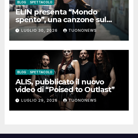
BLOG
SPETTACOLO
ELIN presenta “Mondo
spento”, una canzone sul
coraggio di lasciare andare i
LUGLIO 30, 2026
TUONONEWS
pensieri negativi
BLOG
SPETTACOLO
ALIS, pubblicato il nuovo
video di “Poised to Outlast”
LUGLIO 29, 2026
TUONONEWS