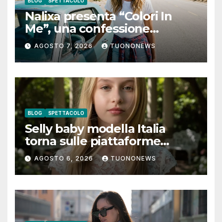
BLOG
SPETTACOLO
Nalixa presenta “Colori In
Me”, una confessione
notturna tra identità e libertà
AGOSTO 7, 2026
TUONONEWS
BLOG
SPETTACOLO
Selly baby modella Italia
torna sulle piattaforme
digitali con “Luna lei mi
AGOSTO 6, 2026
TUONONEWS
guarda”